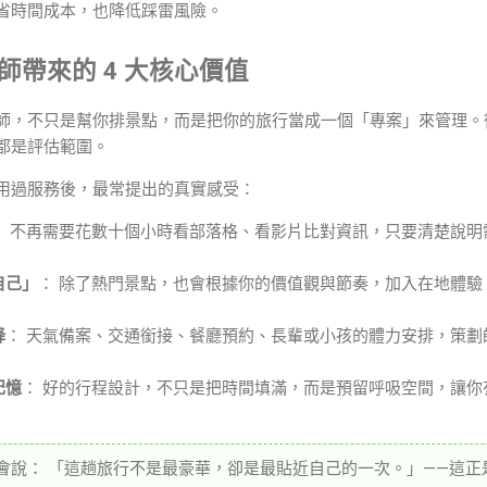
省時間成本，也降低踩雷風險。
劃師帶來的 4 大核心價值
師，不只是幫你排景點，而是把你的旅行當成一個「專案」來管理。
都是評估範圍。
用過服務後，最常提出的真實感受：
： 不再需要花數十個小時看部落格、看影片比對資訊，只要清楚說明
。
自己」
： 除了熱門景點，也會根據你的價值觀與節奏，加入在地體驗
降
： 天氣備案、交通銜接、餐廳預約、長輩或小孩的體力安排，策劃
記憶
： 好的行程設計，不只是把時間填滿，而是預留呼吸空間，讓你
會說： 「這趟旅行不是最豪華，卻是最貼近自己的一次。」——這正