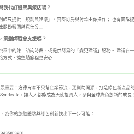
會幫我代訂機票與飯店嗎？
劃師只提供「規劃與建議」，實際訂房與付款由你操作； 也有團隊
楚服務範圍與責任分工。
程，策劃師還會支援嗎？
旅程中的線上諮詢時段，或提供簡易的「變更建議」服務。 建議在
絡方式，讓整趟旅程更安心。
夥伴最重要！方德背客不只幫企業節流，更幫助開源，打造綠色新產品
gel Syndicate，讓人人都能成為天使投資人，參與全球綠色創新的
一起討論，為你的旅遊體驗與綠色創新找出下一步可能：
sbacker.com