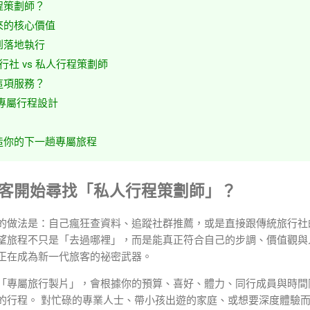
程策劃師？
來的核心價值
到落地執行
旅行社 vs 私人行程策劃師
這項服務？
的專屬行程設計
造你的下一趟專屬旅程
代旅客開始尋找「私人行程策劃師」？
的做法是：自己瘋狂查資料、追蹤社群推薦，或是直接跟傳統旅行社
望旅程不只是「去過哪裡」，而是能真正符合自己的步調、價值觀與
正在成為新一代旅客的祕密武器。
「專屬旅行製片」，會根據你的預算、喜好、體力、同行成員與時間
的行程。 對忙碌的專業人士、帶小孩出遊的家庭、或想要深度體驗