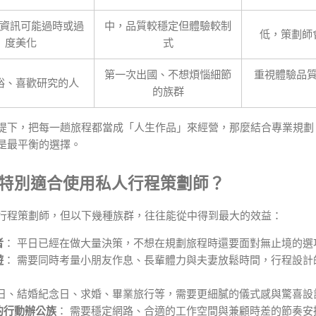
資訊可能過時或過
中，品質較穩定但體驗較制
低，策劃師
度美化
式
第一次出國、不想煩惱細節
重視體驗品
裕、喜歡研究的人
的族群
提下，把每一趟旅程都當成「人生作品」來經營，那麼結合專業規劃
是最平衡的選擇。
哪些族群特別適合使用私人行程策劃師？
行程策劃師，但以下幾種族群，往往能從中得到最大的效益：
者
： 平日已經在做大量決策，不想在規劃旅程時還要面對無止境的選
遊
： 需要同時考量小朋友作息、長輩體力與夫妻放鬆時間，行程設計
生日、結婚紀念日、求婚、畢業旅行等，需要更細膩的儀式感與驚喜設
的行動辦公族
： 需要穩定網路、合適的工作空間與兼顧時差的節奏安