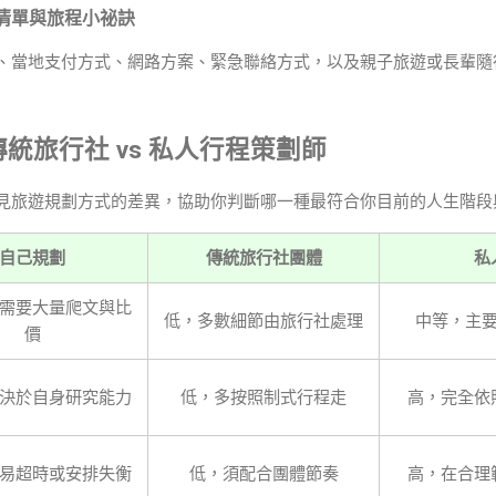
查清單與旅程小祕訣
、當地支付方式、網路方案、緊急聯絡方式，以及親子旅遊或長輩隨
s 傳統旅行社 vs 私人行程策劃師
見旅遊規劃方式的差異，協助你判斷哪一種最符合你目前的人生階段
自己規劃
傳統旅行社團體
私
需要大量爬文與比
低，多數細節由旅行社處理
中等，主
價
決於自身研究能力
低，多按照制式行程走
高，完全依
易超時或安排失衡
低，須配合團體節奏
高，在合理