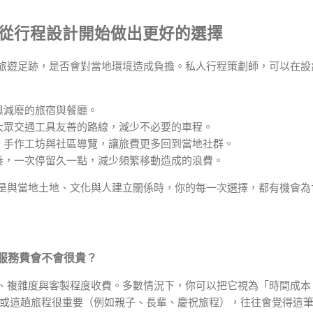
旅行：從行程設計開始做出更好的選擇
旅遊足跡，是否會對當地環境造成負擔。私人行程策劃師，可以在設
與減廢的旅宿與餐廳。
大眾交通工具友善的路線，減少不必要的車程。
、手作工坊與社區導覽，讓旅費更多回到當地社群。
奏，一次停留久一點，減少頻繁移動造成的浪費。
是與當地土地、文化與人建立關係時，你的每一次選擇，都有機會為
服務費會不會很貴？
、複雜度與客製程度收費。多數情況下，你可以把它視為「時間成本 
，或這趟旅程很重要（例如親子、長輩、慶祝旅程），往往會覺得這