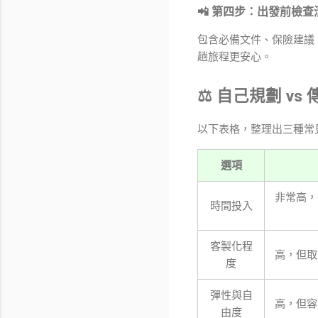
📲 第四步：出發前檢
包含必備文件、保險建議
趟旅程更安心。
⚖️ 自己規劃 v
以下表格，整理出三種常
選項
非常高，
時間投入
客製化程
高，但取
度
彈性與自
高，但容
由度