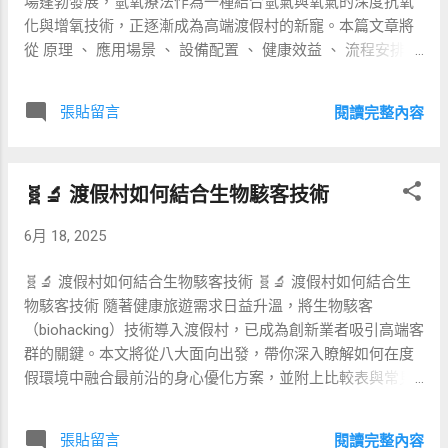
場蓬勃發展，氫氧療法作為一種結合氫氣與氧氣的深度抗氧
復，不過大型儀器耗電量高，每次療程費用 1,500–3,000
化與增氧技術，正逐漸成為高端渡假村的新寵。本篇文章將
NTD。若選擇環保冷媒與再生能源電力，可降低碳足跡。 ⚡
從 原理 、 應用場景 、 設備配置 、 健康效益 、 流程安排 、
PEMF 脈衝電磁療法 PEMF 透過低頻脈衝磁場刺激細胞膜電
成本分析 、 注意事項 到 案例分享 ，以表格與詳盡解說，協
位， 增強鈣離子通透性與血流 ，對骨骼健康、關節炎及睡眠
助品牌主與經營者設計氫氧養生專案，打造一流渡假體驗。
張貼留言
閱讀完整內容
品質均有正面效應。美國 FDA 已批准特定裝置用於骨折癒
🧪 氫氧療法基本原理 氫氧療法結合高純度分子氫（H 2 ）與
合。家用墊價格 10,000–60,000 NTD，使用時僅需接通電
增氧技術，透過專用機台將氫氧混合氣體輸出供客人吸入。
源，能量消耗極低。 🌬️ HBOT 高壓氧治療 HBOT 在高壓艙內
分子氫具有極強的抗氧化特性，可中和自由基；同時高壓氧
呼吸 1.5–2.5 倍大氣壓的純氧，將溶解氧導入血漿， 刺激幹
🧬🔬 渡假村如何結合生物駭客技術
環境可提升血氧飽和度，促進細胞修復與代謝。 🏖️ 氫氧療法
細胞動員 、改善腦部缺氧並提升皮膚修復。以色列 2020 年
在渡假村的應用場景 迎賓休憩區：安排短時段吸氫氧，減緩
6月 18, 2025
研究指出連續 60 次療程可延長端粒長度達 2...
旅途疲勞。 SPA 館：結合按摩與氫氧吸入，加乘放鬆效果。
泳池旁休息室：氫氧補氧，提升皮膚與肌肉的修復力。 高山/
🧬🔬 渡假村如何結合生物駭客技術 🧬🔬 渡假村如何結合生
海景觀景台：增氧抗高山症或海風吹拂後的氧化壓力。 💧 設
物駭客技術 隨著健康旅遊需求日益升溫，將生物駭客
備與設置要求 搭建氫氧療程中心主要需要： 氫氧混合機：具
（biohacking）技術導入渡假村，已成為創新業者吸引高端客
備精準氣體比例控制與安全閥。 吸氧面罩或鼻導管：確保氣
群的關鍵。本文將從八大面向出發，帶你深入瞭解如何在度
密與舒適。 管路與過濾系統：符合醫療級標準，避免二次污
假環境中融合最前沿的身心優化方案，並附上比較表與常見
染。 環境監測儀：實時監控空氣品質與氧氣濃度。 🌿 健康
問答，助你打造具市場競爭力的健康度假村。 📈💡 穿戴式健
與養生效益 氫氧療法在渡假村的核心價值在於： 強效清除體
康追蹤：即時監測，數據驅動 現今流行的穿戴裝置，如 Oura
內自由基，延緩細胞老化。 提高血氧含量，提升體力與精神
張貼留言
閱讀完整內容