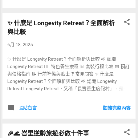
Ring 與 Fitbit ，可即時記錄睡眠品質、心率變異與活動量。
專注度。 促進體內微循環，加速肌膚與肌肉修復。 改善睡眠
渡假村可在房間或會所設置同步站，讓住客自動上傳健康數
品質，減少焦慮與壓力指數。 ⏳ 療程流程與時間安排 典型氫
據，並結合 AI 建議，提供個人化休憩與鍛鍊建議，提升體驗
氧療程建議： 初次體驗：30 分鐘（含說明與適應期）。 標
✨ 什麼是 Longevity Retreat？全面解析
黏著度。 ❄️🔥 低溫與紅外線療法：極端溫度激活自癒力 冷凍
準療程：每日 45–60 分鐘，連續 5–7 天。 維護保養：每月 2
療法（Cryotherapy）與紅外線桑拿（Infrared Sauna）都是
與比較
–3 次短程 30 分鐘。 💸 成本與投資回報分析 以下為不同氫
生物駭客推崇的「溫度衝擊」手段。前者透過短時間的超低
氧中心等級的初期設備...
6月 18, 2025
溫刺激，能快速消炎、緩解肌肉痠痛；後者則運用近紅外波
長，促進血液循環與深層排毒。兩者互補，常被整合於運動
✨ 什麼是 Longevity Retreat？全面解析與比較 🌱 認識
恢復中心中。 📊⚖️ 冷凍療法 vs 紅外線桑拿 比較表 項目 低
Longevity Retreat 💆‍♂️ 特色養生療程 📊 套裝行程比較 📅 預訂
溫療法 紅外線桑拿 溫度範圍 -110°C ~ -140°C 40°C ~ 60°C
與價格指南 📝 行前準備與貼士 ❓ 常見問答 ✨ 什麼是
主要效果 消炎、抗痛、提升代謝 深層排毒、放鬆肌群、改善
Longevity Retreat？全面解析與比較 🌱 認識 Longevity
循環 單次時長 2~3 分鐘 15~30 分鐘 適合族群 運動後恢復
Retreat Longevity Retreat，又稱「長壽養生度假村」，是一
者、關節不適者 痠痛放鬆、壓力舒緩 🍽️🥗 營養基因與微生
種結合醫學、營養學、運動科學與傳統療法的度假體驗，旨
物檢測：食在精準，優化體內環境 透過 Nutrigenomix 的營養
在透過全方位方案，優化身心健康，延緩老化過程。參與者
基因分析與腸道菌相檢測，渡假村可為住客量身打造專屬餐
張貼留言
閱讀完整內容
通常在專業團隊指導下，進行一系列包括基因檢測、個人化
單與補充品配方。結合度假村在地有機食材，並由營養師現
飲食、控醣斷食、低強度運動、生物黑客儀器療程、冥想放
場解說，提供科學＋自然的雙重保證。 🧠...
鬆等活動，以達到排毒、修復與再生的效果。 這類度假村遍
🎉🌊 峇里逆齡旅遊必做十件事
布全球，從歐洲的溫泉療養地到亞洲的森林健康村，都提供