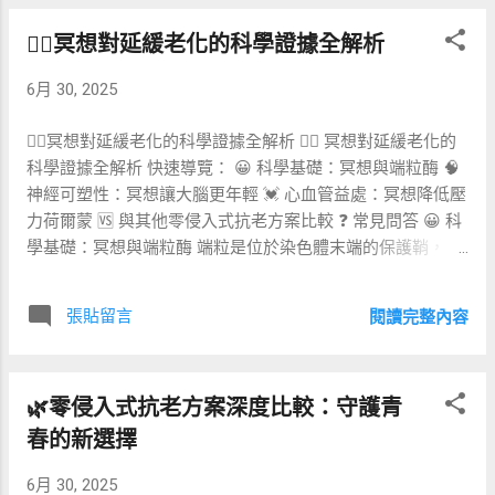
泌，減緩神經退化。特別是高海拔地形的低氧環境，能短暫
🧘‍♂️冥想對延緩老化的科學證據全解析
啟動 HIF-1α 通路，提升紅血球攜氧能力，為後續的體能與免
疫力打下基礎。 ✈️🧳 逆齡旅遊崛起 逆齡旅遊（Longevity
6月 30, 2025
Tourism）並非度假版本的醫美，而是將運動生理學、營養及
壓力管理高度整合的全方位旅程。全球銀髮族願意為「健康
🧘‍♂️冥想對延緩老化的科學證據全解析 🧘‍♂️ 冥想對延緩老化的
延壽」買單，據 Allied Market Research 預估，健康旅遊市場
科學證據全解析 快速導覽： 😀 科學基礎：冥想與端粒酶 🧠
2028 年將突破八千億美元。過去大家只重視 SPA 與有機膳
神經可塑性：冥想讓大腦更年輕 💓 心血管益處：冥想降低壓
食，如今更關注「可量測結果」。從 HRV 即時監測到睡眠週
力荷爾蒙 🆚 與其他零侵入式抗老方案比較 ❓ 常見問答 😀 科
期優化，再到腸道微生物分析，逆齡旅遊強調「科學驗證 +
學基礎：冥想與端粒酶 端粒是位於染色體末端的保護鞘，隨
感官體驗」的雙軌模式。 🌄🏝️🔥 熱門目的地比較 不同地形
著細胞分裂次數增加而逐漸縮短，最終導致細胞進入衰老程
為身體帶來截然不同的生理刺激。以下表格整理三大代表性
序。近十年來，多項 longitudinal 研究發現， 規律冥想 者的
目的地，協助您根據自身需求選擇： 目的地類型 典型範例
張貼留言
閱讀完整內容
白血球端粒較不易縮短，甚至端粒酶活性（telomerase
主要生理刺激 適合族群 潛在風險 高山低氧 瑞士策馬特 紅血
activity）顯著上升。這代表冥想可能透過減少慢性壓力與氧
球生成、心肺耐力 中高齡、運動進階者 高山反應、失溫 ...
化壓力，間接維護 DNA 完整性，進而放慢生理老化的步伐。
🌿零侵入式抗老方案深度比較：守護青
2014 年《Psychoneuroendocrinology》收錄的一項隨機對照
試驗顯示，經過三個月的正念冥想計畫，受試者端粒酶活性
春的新選擇
平均提升 43%，與對照組相比統計上具顯著差異。研究團隊
6月 30, 2025
推論， 長期靜坐能調節下視丘–腦下腺–腎上腺軸（HPA