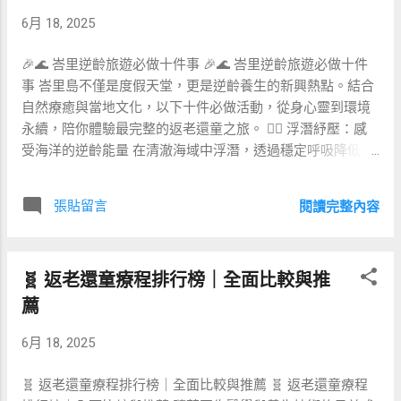
不同特色與風格。核心理念在於「預防醫學」，不只著重於
6月 18, 2025
短期放鬆，更追求長期健康管理與生活品質提升。 💆‍♂️ 特色
養生療程 每家 Longevity Retreat 或有其獨特療程，但主要環
🎉🌊 峇里逆齡旅遊必做十件事 🎉🌊 峇里逆齡旅遊必做十件
節可歸納為以下五大類： 基因與代謝檢測： 透過血液、唾液
事 峇里島不僅是度假天堂，更是逆齡養生的新興熱點。結合
或糞便檢測，了解個人體質、炎症指數與腸道菌相，作為訂
自然療癒與當地文化，以下十件必做活動，從身心靈到環境
製化療程的基礎。 個人化營養計畫： 由註冊營養師設計全天
永續，陪你體驗最完整的返老還童之旅。 🏄‍♂️ 浮潛紓壓：感
餐單，包含低醣高纖蔬食、發酵食品、益生菌飲品，並搭配
受海洋的逆齡能量 在清澈海域中浮潛，透過穩定呼吸降低壓
超級食物及草本配方。 精準運動處方： 小班制功能訓練或中
力荷爾蒙，海水礦物質更有助於皮膚再生。建議選擇珊瑚保
強度間歇訓練（HIIT），結合瑜伽、太極等靜態伸展，以提
護區，尊重生態並配戴環保防曬。 🌴 瑜伽晨曦：迎接太陽的
升肌力、平衡與心肺功能。 生物黑客療程： 採用低頻電流、
張貼留言
閱讀完整內容
活力重啟 於金巴朗海灘或烏布梯田黎明時分練習瑜伽，配合
光波刺激（紅光、近紅外線）、冷熱交替療法等儀器，促進
冥想與太陽禮讚，助你平衡自律神經，提升睡眠品質與代謝
細胞修復、增強線粒體活性。 心靈平衡與冥想： 包括聲波洗
效率。 🛁 溫泉養生：在天然溫泉中淨化身心 前往北峇里阿
療 (Sound Bath)、導引冥想、森林浴 (Shinrin-yoku)，降低壓
🧬 返老還童療程排行榜｜全面比較與推
貢山麓的天然溫泉，利用礦物質溫泉水促進血液循環，搭配
力荷爾蒙、提升睡眠品質與情緒穩定。 📊 套裝行程比較 方
草本沐浴儀式，達到深度解壓與排毒效果。 🥗 在地飲食：專
薦
案名稱 天數 主要內容 價格 (NTD) ...
業營養師的返老餐桌 與當地有機農場合作，品嚐含高抗氧化
6月 18, 2025
與抗炎食材的定制餐點。如薑黃椰奶湯、巴厘香草沙拉，養
護腸道並提升免疫力。 💆‍♀️ 傳統按摩：結合芳療與指壓的深
🧬 返老還童療程排行榜｜全面比較與推薦 🧬 返老還童療程
度放鬆 在專業療癒師手中，透過巴厘式指壓與精油芳療，疏