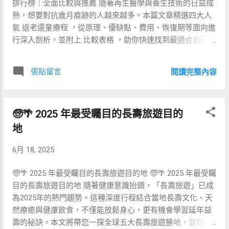
排行榜｜全面比較與推薦 隨著再生醫學與養生技術的日益成
通經絡，平衡荷爾蒙分泌，持續數小時後身心輕盈舒暢。 🌿
熟，想要對抗歲月痕跡的人越來越多。本篇文章精選四大人
森林浴：烏布雨林的自然能量場 漫步在烏布周邊綠意盎然的
氣 返老還童療程 ，從原理、優缺點、費用、恢復期等面向進
小徑，吸收負離子，增強副交感神經活動。細聞檀香木與雨
行深入剖析，並附上 比較表格 ，助你快速找到最適合自己的
林花香，帶來心靈寧靜。 🎨 文化工坊：手作祭典香包與編織
抗老化方案！ 文章索引 🧪 NAD+ 靜脈注射療程 🧬 幹細胞再生
體驗 參與當地手工藝工坊，學習製作香包、籐編飾品，透過
療程 💊 雌雄激素平衡療程 🫁 高壓氧艙復氧療程 📊 療程比較
創作動手減壓，並將文化符號融入生活記憶。 🚴‍♀️ 單車踏
張貼留言
閱讀完整內容
表 ❓ 常見問題 🧪 NAD+ 靜脈注射療程 NAD+（菸醯胺腺嘌呤
青：探索鄉村田園與稻田風光 騎行於稻田間小路，配合微風
二核苷酸）是細胞能量代謝的關鍵輔酶，透過靜脈滴注可以
騎行節奏，促進全身循環。沿途可停靠咖啡莊園，品嚐蕉葉
迅速補充體內濃度。多項研究指出，NAD+注射可促進線粒體
烘焙咖啡，享受慢活步調。 🧘‍♂️ 壓力釋放：冥想與呼吸療癒
🧓🌴 2025 年最受矚目的長壽旅遊目的
功能、減少自由基生成，並改善疲勞感與認知能力。 優點：
課程 參加專業導師帶領的深度冥想及呼吸法訓練，從內而外
見效快、改善精神疲勞、促進細胞修復；缺點：可能出現短
調整神經系統，改善失眠與焦慮，重獲心理韌性。 ♻️ 永續實
地
暫噁心頭暈，須專業醫師評估後施打；費用約每次 NT$8,000
踐：參訪社區回收與有機農場 深入當地社區，了解垃圾分類
6月 18, 2025
～15,000 （約US$260～500），建議療程 4～6 次為一個周
與資源回收流程，參與有機農場工作坊，親手種植本地樹
期。 🧬 幹細胞再生療程 利用自體或捐贈的間質幹細胞，注
苗，為地球注入新生力量。 ...
🧓🌴 2025 年最受矚目的長壽旅遊目的地 🧓🌴 2025 年最受矚
射到血液或靶向組織，以發揮再生與抗炎作用。此法可修復
目的長壽旅遊目的地 隨著健康意識抬頭，「長壽旅遊」已成
老化組織、促進膠原蛋白新生，廣泛應用於皮膚回春、關節
為2025年的熱門趨勢。這種深度行程結合當地長壽文化、天
退化與腦部健康。 優點：長期效果顯著、減少慢性發炎；缺
然療癒與健康飲食，不僅能放鬆身心，更有機會學習延年益
點：療程成本高、技術門檻與法規限制；市面價格約
壽的秘訣。本文將帶您一探全球五大長壽旅遊勝地，並提供
NT$50,000～200,000 （約US$1,667～6,667），需專科醫療