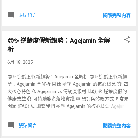
完整比較表與行程建議，助您預訂下一趟健康之旅。 🌋 冰
中心操作與追蹤。 💊 雌雄激素平衡療程 隨著年齡增長，性
島：純淨自然與健康溫泉 冰島以火山地形與千百個天然溫泉
激素水平下降是導致骨質疏鬆、皮膚乾燥、情緒不穩等老化
張貼留言
閱讀完整內容
聞名， 官方旅遊局 統計，定期浸泡溫泉能改善血液循環與紓
現象的重要因素。透過短效或長效荷爾蒙補充，可重建內分
解壓力。建議行程：雷克雅維克溫泉浴 + 黃金圈深度導覽，
泌平衡，延緩衰老。 優點：改善睡眠品質、提升皮膚彈性、
累積健康養分。 🏝️ 日本沖繩：長壽之鄉的秘訣 沖繩是全球
穩定情緒；缺點：需定期檢驗血中激素指數，長期使用可能
😎✨ 逆齡度假新趨勢：Agejamin 全解
知名的「藍色地帶」，擁有世界最高的百歲老人比例。當地
增加血栓風險；月費約 NT$2,000～5,000 （約US$67～
飲食強調海藻、紫芋與低醣豆腐，搭配日式慢活節奏，有助
167），需醫師處方與追蹤。 🫁 高壓氧艙復氧療程 高壓氧艙
析
延年益壽。推薦參加傳統琉球料理體驗與海邊瑜伽課程。 🍝
療程（HBOT）透過 1.5 至 3 大氣壓純氧環境，提高血氧飽和
6月 18, 2025
🇮🇹🇬🇷 地中海飲食比較：撒丁島 vs 伊卡利亞 地中海沿岸
度，促進傷...
的飲食與生活方式，公認為最佳長壽示範。以下比較撒丁島
😎✨ 逆齡度假新趨勢：Agejamin 全解析 😎✨ 逆齡度假新趨
（義大利）與伊卡利亞（希臘）的特色： 項目 撒丁島 伊卡
勢：Agejamin 全解析 目錄 🌱🌴 Agejamin 的核心概念 🏆 四
利亞 典型飲食 全麥麵包、羊奶乳酪、橄欖油 豆類燉菜、野
大核心特色 🔍 Agejamin vs 傳統度假村 比較 🎯 逆齡度假的
生蔬果、草本茶 活動模式 牧羊山區健行 海岸散步與社區聚
健康效益 ♻️ 可持續旅遊落地實踐 📅 預訂與體驗方式 ❓ 常見
會 社交文化 小鎮節慶 家庭式晚宴 🌳 台灣長壽村探訪：現代
問題 (FAQ) 📞 聯繫我們 🌱🌴 Agejamin 的核心概念 Agejamin
醫療結合自然療癒 台灣屏東與花蓮等地，有多個被譽為「長
是位於峇里島的「逆齡度假」品牌，將健康養生、文化體驗
壽村」的社區。這裡結合中西醫療資源，並保有傳統農耕生
與可持續旅遊融為一體。它不是單純的高齡旅宿，而是一個
活。推薦參訪當地有機農場、青山綠水健走路線，並體驗長
張貼留言
閱讀完整內容
結合「環境、健康、樂趣、學習」的全齡化養生村。每位入
者養生講座。 🦎 史瓦濟蘭：南非高原上的長壽秘境 雖鮮少
住者都能在當地文化中獲得心靈啟發，透過專業營養師的飲
人知，史瓦濟蘭高原氣候清爽、飲食以天然穀物為主，加上