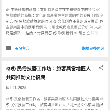
與冥想：在海邊平台進行日出瑜伽，結合呼吸法與導引冥
🌿 生態體驗的商機：文化創意產業在主題樂園中的發展 🌿
想，平衡身心，減輕壓力。 • 定制有機餐：每餐皆由營養師
生態體驗的商機：文化創意產業在主題樂園中的發展 目錄 🌱
根據個人體質與療程需求調配，有機蔬食、鮮榨果汁及超級
引言 🌎 生態體驗崛起的原因 🎨 文化創意產業的融合模式 🏞️
食物應有盡有。 • 叢林溯溪與海灘漫步：融合探險與療癒，
主題樂園中的應用案例 🔍 市場比較與商業模式分析 🚀 未來
深度感受大自然的能量，完善身心舒緩。 🍽️ 套裝行程比較
發展趨勢 ✨ 結論 ❓ 常見問答 📬 聯繫我們 🌱 引言 全球環保
行程方案 天數 包含服務 價格 (USD) 基礎療癒 5 天 草本浴、
意識抬頭，旅遊市場逐漸從「觀光打卡」轉向「沉浸式體
瑜伽、每日健康諮詢 2,200 豪華煥新 7 天 基礎 + 細胞活化
驗」。主題樂園不再僅僅是刺激遊樂設施的堆疊，而是創造
儀、專屬精油按摩 3,800 至尊回春 10 天 豪華 + 深度排毒飲
張貼留言
閱讀完整內容
有故事、有文化、有環境意識的整合場域。特別是 生態體驗
食、個人教練指導 5,500 ...
成為吸引遊客的重要關鍵，加上文化創意產業的加入，強調
地方特色與創新設計，形成一種融合經濟與永續價值的新型
🎨🌏 民俗技藝工作坊：旅客與當地匠人
態商業模式。本篇將深入探討生態體驗在主題樂園中的切入
點，並分析文化創意產業如何驅動商機與市場成長。 🌎 生態
共同推動文化復興
體驗崛起的原因 近年來，全球生態旅遊市場規模持續增長。
根據 國際生態旅遊協會 調查，2023 年全球生態旅遊市場價
6月 01, 2025
值達到約 1,230 億美元，預計 2028 年可突破 1,800 億美元。
這股趨勢亦反映在主題樂園領域：遊客逐漸追求「寓教於
🎨🌏 民俗技藝工作坊：旅客與當地匠人共同推動文化復興 🎨
樂」的深度互動，渴望透過生態體驗了解大自然與文化脈
🌏 民俗技藝工作坊：旅客與當地匠人共同推動文化復興 隨著
絡，而非純粹追求刺激速度。以下原因可歸納成三點： 環保