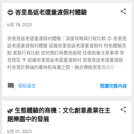
食設計、結合傳統印尼草藥及現代科技的健康儀器，重拾身
部落古法草藥療癒，構成獨特的長壽生態。可深入部落參與
😍 峇里島返老還童渡假村體驗
心活力。 與一般度假村不同，Agejamin 注重「回歸自然」與
編織、舞蹈與草藥工作坊。 🏙️ 美國加州：都市藍區生活方式
「科技感並存」，在竹構建築中導入智慧健康偵測，並結合
洛杉磯與舊金山吸納多元長壽...
6月 18, 2025
沙灘瑜珈、水上有氧與傳統舞蹈課程，打造全天候逆齡體
驗。 🏆 四大核心特色 👟 專屬動態健康追蹤：最先進的穿戴
峇里島返老還童渡假村體驗｜深度攻略與行程比較 😍 峇里島
式裝置，即時監測心率與睡眠品質。 🥗 營養師量身訂餐：根
返老還童渡假村體驗 認識峇里島返老還童渡假村 特色體驗亮
據個人體質調配在地食材，提升腸胃消化與免疫力。 🧘‍♀️ 身
點 套裝行程比較 如何預訂與費用說明 住宿前後注意事項 常
心靈課程：沙灘瑜珈、冥想引導、排毒芳療，讓身體重啟自
見問答 🌴 認識峇里島返老還童渡假村 峇里島返老還童渡假
癒機制。 🌴 文化沉浸之旅：走訪巴厘島傳統村落，參與手工
村坐落於靜謐的叢林和海灘之間，融合傳統峇里島按摩、草
藝與祭典，增進心理健康。 🔍 Agejamin vs 傳統度假村 比較
本療法與現代生物科技，打造「返老還童」的身心靈修復體
項目 Agejamin 傳統度假村 健康追蹤 全天候智慧監測 無或自
驗。從專業營養師調配的有機餐食，到全程個人化健康監測
行購買裝置 飲食規劃 專業營養師設計 自助餐/固定菜單 課程
張貼留言
閱讀完整內容
方案，讓旅客在 5 至 7 天的療程中，感受細胞再生與精神煥
體驗 結合科技與在地文化 ...
新的奇蹟。這裡採用 100% 可分解材料建造，堅持「零廢
棄」理念，並透過太陽能和雨水回收系統，實現真正的綠色
🌿 生態體驗的商機：文化創意產業在主
度假。 🏖️ 特色體驗亮點 • 全身抗氧化草本浴：採用當地香蘭
葉、薑黃與椰奶製成的草本藥浴，有助排毒、促進新陳代
題樂園中的發展
謝。 • 細胞活化儀：利用低頻電場刺激細胞自我修復，搭配
6月 01, 2025
專屬精油按摩，讓肌膚與身體機能大幅提升。 • 峇里島瑜伽