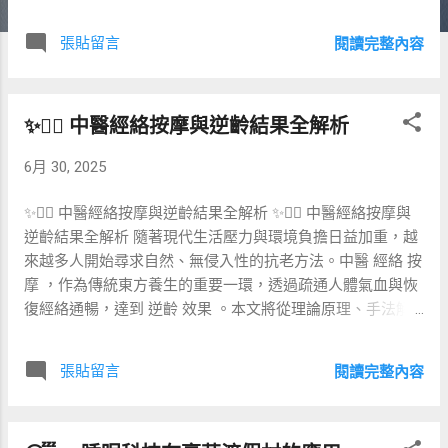
幟的果汁品牌。 💡 定位與市場分析 抗氧化果汁吧首重差異
化定位：鎖定追求健康養生、抗老化需求的25–45歲族群，
張貼留言
閱讀完整內容
並結合輕食、健康餐盒，提升客單價。同時，利用線上問卷
與社群互動收集潛在客戶偏好，快速驗證最受歡迎的口味與
功能訴求。 🏙️ 門店選址與格局佈局 選址建議鄰近健身房、
✨💆‍♀️ 中醫經絡按摩與逆齡結果全解析
瑜伽館或辦公商圈，並採用開放式吧台設計，讓顧客邊等邊
觀看新鮮果汁製作過程，增強互動體驗。空間規劃可依流量
6月 30, 2025
高峰設置等候區與外帶吧台，兼顧堂飲與外帶需求。 📋 菜單
與產品設計 菜單應分為「標配系列」、「客製化系列」，並
✨💆‍♀️ 中醫經絡按摩與逆齡結果全解析 ✨💆‍♀️ 中醫經絡按摩與
標示主要功能（抗氧化、美白、增強免疫）。以下表格比較
逆齡結果全解析 隨著現代生活壓力與環境負擔日益加重，越
兩種系列的主要差異： 項目 標配系列 客製化系列 定價
來越多人開始尋求自然、無侵入性的抗老方法。中醫 經絡 按
NT$120–150 NT$160–200 材料 固定配方 自由搭配6種元素
摩 ，作為傳統東方養生的重要一環，透過疏通人體氣血與恢
製程 快捷出杯 現場客製調整 包裝 環保紙杯 可回收玻璃瓶 🔗
復經絡通暢，達到 逆齡 效果 。本文將從理論原理、手法解
供應鏈管理與合作 與有機果農或中央廚房簽訂短期契作，確
析、效果實證，以及與西方抗老療法的比較，全面探討中醫
保原料新鮮且穩定。可利用 綠色超連結索引 管理供應商名
經絡按摩在逆齡養生上的實際價值。 🌿🔍 一、什麼是中醫經
錄，並定期審核品質與配送時效，降低庫存與損耗。 📈 行銷
張貼留言
閱讀完整內容
絡按摩？ 中醫經絡按摩，又稱 推拿 ，是透過手法（如按、
與品牌曝光 線上可透過IG限時動態、TikTok短片展示現榨過
揉、捏、點）施壓於特定經絡與穴位，疏通經絡、活血化
程，加上KOL合作與#抗氧化果汁挑戰，提高互動率。線下則
瘀、調和臟腑。依據《黃帝內經》記載，經絡為周身氣血運
可舉辦「夏日抗氧化體驗日」，邀請消費者免費試喝並留下