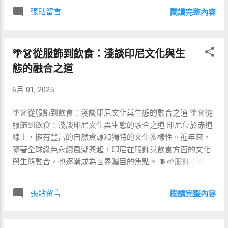
🌀 什麼是小眾文化？ 小眾文化通常指非主流且具有獨特性的
中匠人與參與者的互動，確保體驗深度。 持續性： 建立長期
張貼留言
閱讀完整內容
文化活動、藝術、習俗或生活方式。相較於大眾文化，小眾
合作，確保文化技藝的保存與傳承。 🔗 延伸閱讀 ...
文化具有明顯的地域特色、歷史意義或特殊的藝術表現形
式。 🍃🎭 生態渡假村與小眾文化的結合 生態渡假村不僅致
🌴👗從服飾到飲食：淺談印尼文化與生
力於環保，也提供深刻的在地文化體驗，透過各種小眾文化
活動，讓遊客深入了解當地特色。 傳統工藝體驗： 學習當地
態的融合之道
獨特的編織技藝、陶藝或手工藝。 地方美食體驗： 品嚐並學
6月 01, 2025
習製作當地特色料理。 文化故事分享： 透過在地人分享，深
入了解當地的傳說故事與習俗。 🗺️🔍 小眾文化 vs. 主流文化
🌴👗從服飾到飲食：淺談印尼文化與生態的融合之道 🌴👗從
的差異比較 項目 小眾文化 主流文化 文化特性 地區性、獨特
服飾到飲食：淺談印尼文化與生態的融合之道 印尼位於赤道
性強 普遍性、廣泛流傳 體驗深度 深入且專注特定主題 廣泛
線上，擁有豐富的自然資源和獨特的文化多樣性。近年來，
但較為表面 受眾規模 相對小眾、精準 廣大群眾 旅遊吸引力
隨著全球綠色永續風潮興起，印尼在服飾與飲食方面的文化
獨特體驗與深刻記憶 普遍化、容易取得的娛樂 🌍📸 小眾文
與生態融合，也逐漸成為世界矚目的焦點。 🧵🌱服飾：傳統
化如何提升旅遊體驗？ 透過小眾文化，遊客不僅能深入了解
布料與生態永續的結合 印尼最著名的傳統服飾莫過於巴迪克
當地，更能培養環保意識與文化敏感度，創造更豐富的旅行
（Batik），這種特殊染布工藝不僅代表當地文化精髓，亦蘊
體驗。 促進文化交流與理解，培養尊重與欣賞的態度。 鼓勵
張貼留言
閱讀完整內容
藏生態永續的潛力。近年來，印尼逐漸將天然染料重新引入
在地經濟，支持地方創業與文化傳承。 提高旅遊滿意度，創
傳統布料製作，減少化學染料對環境的負擔。 特點 傳統巴迪
造難忘的回憶。 💡🔖 在生態渡假村體驗小眾文化的三大方法
克 現代生態巴迪克 染料來源 人工化學染料 天然植物染料 環
參加工作坊與課程： 直接參與製作過程，更深入了解地方文