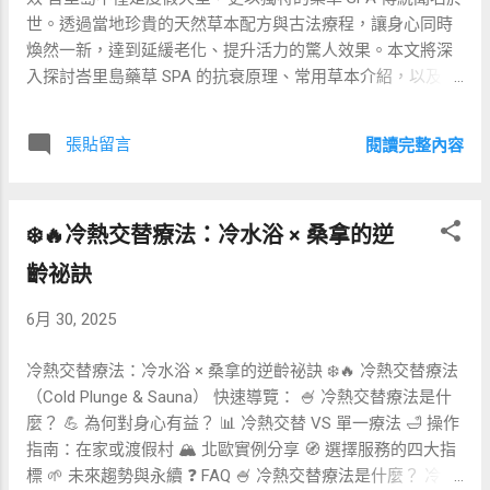
力。 🔇🎶 聲學療癒與降噪技術 睡眠品質常受環境噪音干
世。透過當地珍貴的天然草本配方與古法療程，讓身心同時
擾。高端降噪窗戶和門結合環境聲學設計，並配備環境白噪
煥然一新，達到延緩老化、提升活力的驚人效果。本文將深
音機或自然聲音播放器，如海浪、森林鳥鳴，讓賓客在舒適
入探討峇里島藥草 SPA 的抗衰原理、常用草本介紹，以及如
的氛圍中輕鬆入睡，減少半夜醒來的次數。 🧘‍♀️💤 VR放鬆冥
何在現代生活中選擇適合的療程，並提供比較表格以利參
想體驗 部分豪華渡假村提供VR冥想體驗，賓客戴上VR設備
考。 🌱 傳統與現代：草本療法的科學基礎 峇里島藥草 SPA
後，沉浸在專業錄製的自然景觀或導引冥想程序中，透過呼
張貼留言
閱讀完整內容
的核心在於草本療法（Herbal Therapy），結合當地傳統醫學
吸引導和視覺放鬆，降低焦慮感，為入睡做好充足準備。 📊
（Jamu）與現代皮膚科學研究，透過草本成分的抗氧化與抗
🔬 睡眠監測與大數據分析 透過床邊或腕帶式睡眠監測器，收
發炎特性，保護肌膚細胞免受自由基侵害。近年研究指出，
集賓客睡眠數據，並結合大數據平台進行分析，酒店管理者
❄️🔥冷熱交替療法：冷水浴 × 桑拿的逆
某些熱帶草本如南洋金銀花、庫拉索蘆薈，具備高效多酚與
可統計各種房型、季節和賓客來源的睡眠指標，優化服務和
類黃酮，能有效減少膠原蛋白流失與膚質老化。 🍃 主要抗衰
房間配置。 💤🛌 不同睡眠科技比較 技術 主要功能 優點 適用
齡祕訣
草本介紹 南洋金銀花（ Stachytarpheta jamaicensis ）：富
情境 智能床墊 體感調節軟硬度、溫度 個性化、高睡眠得分
含多種抗氧化酶，能抑制黑色素生成，淡化細紋。 庫拉索蘆
6月 30, 2025
注重深度睡眠的賓客 ...
薈（ Aloe vera ）：保濕、促進表皮再生，舒緩肌膚炎症。
庫拉索蘆薈（ Curcuma longa ）：其活性薑黃素具有強力抗
冷熱交替療法：冷水浴 × 桑拿的逆齡祕訣 ❄️🔥 冷熱交替療法
氧化及抗發炎作用，常用於淋巴排毒。 香茅（ Cymbopogon
（Cold Plunge & Sauna） 快速導覽： 🍧 冷熱交替療法是什
citratus ）：活化血液循環，提升肌膚彈性。 藤黃果（
麼？ 💪 為何對身心有益？ 📊 冷熱交替 VS 單一療法 🛁 操作
Garcinia cambogia ）：促進淋巴排毒，改善水腫與浮腫。 ✨
指南：在家或渡假村 🏔️ 北歐實例分享 🧭 選擇服務的四大指
不同藥草 SPA 療程比較 療程 / 草本 主要功效 適合膚質 程式
標 🌱 未來趨勢與永續 ❓ FAQ 🍧 冷熱交替療法是什麼？ 冷熱