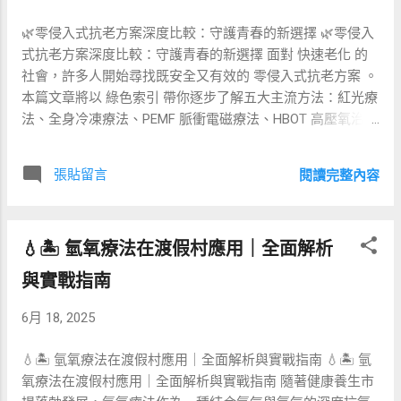
axis） ，減少皮質醇分泌，使得端粒修復機制活躍。 🧠 神經
🌿零侵入式抗老方案深度比較：守護青春的新選擇 🌿零侵入
可塑性：冥想讓大腦更年輕 除了細胞層級的端粒保護，神經
式抗老方案深度比較：守護青春的新選擇 面對 快速老化 的
科學家也找到了冥想 增厚大腦灰質 、提升神經網路連結度的
社會，許多人開始尋找既安全又有效的 零侵入式抗老方案 。
證據。哈佛醫學院 2011 年的 MRI 追蹤研究指出，八週的正
本篇文章將以 綠色索引 帶你逐步了解五大主流方法：紅光療
念減壓課程（MBSR）能使海馬迴灰質密度增加約 1.5%。海
法、全身冷凍療法、PEMF 脈衝電磁療法、HBOT 高壓氧治
馬迴是主管記憶與情緒調節的核心區域，其衰退被視為老化
療，以及冥想。透過機制解析、科學證據、環境友善度與成
與阿茲海默症的危險因子。 進一步的功能性磁振造影
本評估，協助你找到最適合自己的逆齡路徑。 📚 文章索引
（fMRI）研究亦發現，冥想者在預前額皮質（PFC）顯示較
張貼留言
閱讀完整內容
🔴 紅光療法 Photobiomodulation ❄️ 全身冷凍療法
年輕的連結模式，並能抑制默默執行的預設模式網路
Cryotherapy ⚡ PEMF 脈衝電磁療法 🌬️ HBOT 高壓氧治療 🧘
（DMN）。這樣的神經可塑性意味著冥想有潛力維持認知靈
冥想 Mindfulness 🔎 整體比較表 ❓ FAQ 🔴 紅光療法
活度，降低與年齡相關的記憶衰退。 💓 心血管益處：冥想降
💧🏝️ 氫氧療法在渡假村應用｜全面解析
Photobiomodulation 紅光療法利用 630–850nm 的LED或雷射
低壓力荷爾蒙 壓力與慢性發炎是加速老化的雙重推手。美國
光刺激粒線體， 提升ATP產生 並降低氧化壓力。研究顯示，
心臟協會在 2023 年的指引中，將冥想列為輔助降低血壓、改
與實戰指南
細胞實驗 與小型臨床試驗皆證實紅光能促進膠原蛋白生成、
善心率變異度（HRV）的 等級 IIa 建議 。定期冥想能啟動副
改善肌膚彈性與減少發炎。相較侵入式雷射換膚，紅光 無傷
交感神經系統，促進血管擴張並減少交感緊張，使得全身性
6月 18, 2025
口、幾乎無恢復期 ，居家面罩價格約 3,000–15,000 NTD，十
發炎標記物如 CRP 和 IL‑6 下降。 對於 50 歲以上族群而言，
分親民。 ❄️ 全身冷凍療法 Cryotherapy 全身冷凍療法將身體
降低心血管風險同時亦可減少自由基傷害，進一...
💧🏝️ 氫氧療法在渡假村應用｜全面解析與實戰指南 💧🏝️ 氫
暴露於 -110°C 至 -140°C 的超低溫 2–3 分鐘，誘發 褐色脂肪
氧療法在渡假村應用｜全面解析與實戰指南 隨著健康養生市
活化 、促進循環並減少慢性發炎。精英運動員常用來加速恢