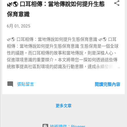
🌿🌎 口耳相傳：當地傳說如何提升生態
境影響 污染水資源，難以分解 天然可分解，無毒害 成本 較
化精髓。 與當地人互動交流： 透...
低 較高 永續性 較低 較高 許多品牌如 Bin House 致力於推廣
保育意識
生態友善的巴迪克服飾，逐漸形成具有競爭力的市場。 🍛🌿
飲食：當地食材與可持續農業的共生 印尼料理因其豐富的香
6月 01, 2025
料和獨特的烹調方法而聞名於世。但在永續飲食趨勢下，更
多印尼餐廳和當地居民開始使用有機、當地生產的食材，以
🌿🌎 口耳相傳：當地傳說如何提升生態保育意識 🌿🌎 口耳
減少碳足跡。 特點 傳統印尼飲食 永續印尼飲食 食材來源 大
相傳：當地傳說如何提升生態保育意識 生態保育是一個全球
量進口 本地有機農場 環境影響 碳排放較高 低碳足跡，支持
性的議題，而口耳相傳的故事和當地傳說，則是深植人心、
本地經濟 健康指數 因加工而偏低 較健康，少添加物 巴厘島
促進環境意識的重要媒介。本文將帶您一探如何透過這些傳
上的餐廳如 Locavore 積極實踐此理念，透過與當地農夫合
統敘事提高社區對環境的認識及行動意願，達成永續發展目
作，推動可持續農業和飲食文化。 🎯🌎文化與生態融合：未
標。 📖🍃 為什麼當地傳說能喚起環保意識？ 傳統故事通常
來願景與挑戰 儘管印尼在...
蘊含豐富的道德觀念與智慧，能有效影響人們的情感與行
張貼留言
閱讀完整內容
為。藉由講述環境的故事，社區居民更容易將自己視為環境
的一部分，促使他們積極參與生態保育。 🐉🌳 世界各地傳說
故事對生態保育的啟示 以下表格比較了不同地區如何透過故
更多文章
事傳說提高對生態保育的意識： 地區 傳說故事 生態保育重
點 台灣 雲豹守護神 瀕危動物保育、森林永續經營 印尼 科莫
多龍傳說 保護稀有動物、維護島嶼生態平衡 澳洲 彩虹蛇神
技術提供：Blogger