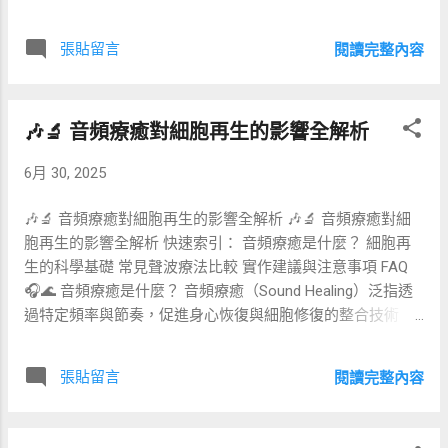
時長 金銀花全身草本敷療 淡斑、抗氧化 中性、乾性 60 分鐘
交替療法結合 冷水沉浸（Cold Plunge） 與 高溫桑拿
庫拉索蘆薈水療 深層保濕、舒緩 敏感性、泛紅肌 45 分鐘 薑
（Sauna） ，透過快速切換極端溫度，激發血管收縮與擴
張貼留言
閱讀完整內容
黃淋巴排毒按摩 抗發炎、排毒 油性、混合性 75 分鐘 ...
張，促進循環、加速代謝並提升免疫反應。這種古老卻重新
流行的生物刺激（Hormesis）手段，已獲 多項研究 證實對
心血管、神經及荷爾蒙皆有正面影響。 💪 為何對身心有益？
🎶🔬 音頻療癒對細胞再生的影響全解析
改善血液循環： 溫差使周邊血管如泵浦般運作，提高氧氣及
營養輸送效率。 降低慢性發炎： 短暫冷刺激可觸發抗發炎細
6月 30, 2025
胞激素，如 IL-10。 增進嗜睡素分泌： 桑拿後體溫下降有助
快速入眠，提升深層睡眠比例。 啟動棕色脂肪： 冷水誘發棕
🎶🔬 音頻療癒對細胞再生的影響全解析 🎶🔬 音頻療癒對細
色脂肪燃燒，提升基礎代謝率。 幸福荷爾蒙激增： 冷熱刺激
胞再生的影響全解析 快速索引： 音頻療癒是什麼？ 細胞再
能釋放 β-內啡肽和多巴胺，帶來愉悅感。 📊 冷熱交替 VS 單
生的科學基礎 常見聲波療法比較 實作建議與注意事項 FAQ
一療法 指標 冷熱交替 單純冰浴 單純桑拿 心血管彈性 ◎ 最
🎧🌊 音頻療癒是什麼？ 音頻療癒（Sound Healing）泛指透
佳，血管收縮擴張交替 ○ 中等 ○ 中等 減脂效率 ◎ 棕脂活性
過特定頻率與節奏，促進身心恢復與細胞修復的整合技術。
+ 發汗 ○ 棕脂活性 ○ 發汗排毒 神經調節 ◎ 交感、副交感均
其歷史可追溯至古埃及醫師使用冥想鼓聲，亦與西藏頌缽及
衡 ○ 交感優勢 ○ 副交感優勢 ...
澳洲原住民迪吉里杜管的共振儀式一脈相承。現代醫療則將
張貼留言
閱讀完整內容
其分類為 低強度脈衝超聲波 （LIPUS）、 雙耳節拍
（Binaural Beats）及 索爾費吉奧頻率 （Solfeggio
Frequencies）等，並配合腦波共振理論與機械轉導機制，提