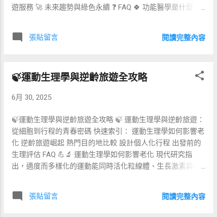
遊服務 🚀 未來趨勢與綠色永續 ❓ FAQ 🍀 功能醫學是什麼？
當地有機食材優勢如下： 更新鮮 ：從採收到餐桌時間縮到最
功能醫學（Functional Medicine）強調 根本原因 而非單一症
短，營養流失最低。 少農藥 ：有機耕作避免化學農藥與合成
狀治療，透過基因、營養、生活型態與環境因素的整合評
肥料。 支持小農 ：保留在地糧食韌性，降低對進口的依賴。
張貼留言
閱讀完整內容
估，客製化調整人體系統。與傳統醫療或一般健康檢查相
減碳 ：平均每公斤蔬菜可減少 30–70 % 物流碳排。 📊 長壽
比，功能醫學更注重預防、逆齡與長期健康 （關鍵詞：功能
vs. 一般飲食營養比較 營養指標 長壽飲食 (藍區) 一般現代飲
醫學旅遊、逆齡旅遊） 。隨著 precision wellness 與
食 差異 (%) 膳食纖維 (g/日) 28–35 14–18 +80 植物性蛋白比
🍃運動生理學與逆齡旅遊全攻略
longevity science 崛起，功能醫學已成為高端旅客尋求「 一
例 60–70 % ...
趟旅行帶走健康升級 」的重要選項。 🌍 為何功能醫學適合
6月 30, 2025
旅遊體驗？ 旅遊提供遠離日常壓力的黃金窗口，讓人更易 調
整生理節奏 、執行飲食與運動新方案。結合功能醫學的旅遊
🍃運動生理學與逆齡旅遊全攻略 🍃 運動生理學與逆齡旅遊：
體驗具備以下優勢： 整合式評估： 出發前線上測評→到達後
從細胞到行程的青春密碼 快速索引： 運動生理學如何影響老
即時生物標記檢測。 沉浸式介入： 度假期間配合營養師、功
化 逆齡旅遊崛起 熱門目的地比較 設計個人化行程 出發前的
能醫學醫師與教練，全天候追蹤。 持續性追蹤： 返家後 App
生理評估 FAQ 💪🔬 運動生理學如何影響老化 現代研究指
與可穿戴裝置同步，確保成果延續。 永續旅遊結合： 選用在
出，適度而多樣化的運動能同時活化粒線體、生長激素與自
地有機食材、環保建材與低碳行程，實踐 ESG。 📊 功能醫學
噬作用。這三大機制就像細胞的「洗衣機」，能洗去日常累
vs 傳統健康旅遊 項目 功能醫學旅遊 傳統健康旅遊 核心理念
積的氧化與醣化廢物。當我們旅行時，如果巧妙結合間歇高
系統化找出根因，客製化逆齡 放鬆身心，提升舒適度 診斷工
張貼留言
閱讀完整內容
強度（HIIT）、低強度長時（LISS）與伸展活動，便可同步
具 基因檢測、腸道菌相、荷爾蒙面板 一般體檢、體脂測試
刺激心肺功能與肌肉耐力，促進血管彈性與腦部 BDNF 分
介入方式 ...