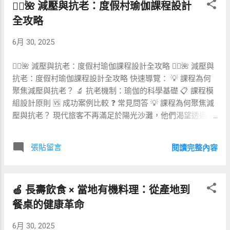
🧘‍♂️🌺 減壓與抗老：度假村瑜伽課程設計
升細胞再生速率。 🧬⚙️ 細胞再生的科學基礎 細胞再生仰賴
DNA 修復、蛋白質折疊與能量代謝三大核心流程。當聲波穿
全攻略
透人體組織時，會產生微振動與局部壓電效應： 機械轉導 ：
6月 30, 2025
聲波刺激細胞骨架，開啟離子通道，活化 MAPK 與 PI3K-Akt
路徑，加速增生。 共振同步 ：特定 α（8–12 Hz）與 θ（4–8
🧘‍♂️🌺 減壓與抗老：度假村瑜伽課程設計全攻略 🧘‍♂️🌺 減壓與
Hz）腦波能降低皮質醇，促進生長激素釋放，強化修復。 血
抗老：度假村瑜伽課程設計全攻略 快速導覽： 💡 課程為何
流微循環 ：低頻震動提升微血管擴張，增加氧氣與營養供
聚焦減壓與抗老？ 🔬 抗老機制：瑜伽的科學基礎 📋 課程模
應，縮短創傷癒合期。 美國 NIH 2024 年統合分析指出，持
組設計原則 🆚 成功案例比較 ❓ 常見問答 💡 課程為何聚焦減
續 8 週、每週 3 次、每次 30 分鐘的雙耳節拍冥想，可提升
壓與抗老？ 現代旅客不再滿足於陽光沙灘，他們渴望透過假
表皮細胞增殖率 18%；而 LIPUS 對骨折癒合時間則平均縮短
期 徹底釋放壓力、恢復活力 。瑜伽憑藉調息、體位與冥想三
20%。 🏺🔔 常見聲波療法比較 下表整理四種熱門音頻療癒方
位一體的特色，被證實能降低皮質醇、提升睡眠品質，並刺
式，協助您依個人需求選擇： 療法 頻率範圍 主要機制 臨床
張貼留言
閱讀完整內容
激端粒酶活性。將減壓與抗老整合進度假村課表，可延長住
應用 注意事項 低強度脈衝超聲波 (LIPUS)...
客停留時間、提升客單價與二次回訪率，成為營收與品牌差
異化的雙贏方案。 🔬 抗老機制：瑜伽的科學基礎 近十年超
🍏 長壽飲食 × 當地有機料理：從產地到
過兩百篇同儕審查研究指出，規律瑜伽練習可： 📈 提升端粒
酶活性 ：延緩染色體末端磨損，減少生理老化。 🧠 增加灰
餐桌的健康革命
質厚度 ：海馬迴與前額葉灰質平均增厚 1–2%，強化記憶與
6月 30, 2025
情緒穩定。 💓 改善心率變異度 ：促進副交感神經，降低慢