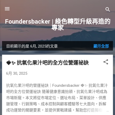
跳到主要內容
Foundersbacker | 綠色轉型升級再造的
專家
目前顯示的是 6月, 2025的文章
顯示全部
發
表
🍓✨ 抗氧化果汁吧的全方位營運祕訣
文
6月 30, 2025
章
抗氧化果汁吧的營運祕訣｜Foundersbacker 🍓✨ 抗氧化果汁
吧的全方位營運祕訣 隨著健康意識抬頭，抗氧化果汁吧成為
市場新寵。本文將從市場定位、選址布局、菜單設計、供應
鏈管理、行銷策略、成本控制與顧客體驗等七大面向，拆解
成功運營的關鍵要素，並提供實戰建議，幫助您打造獨樹一