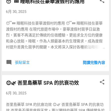
😴💤 睡眠科技在豪華渡假村的應用
行之途徑，當經絡不通則生百病；按摩能打通「經脈阻
Email，轉為後續會員行銷名單。 💰 成本控制與利潤管理 成
滯」，滋養臟腑，促進機體自我修復。 💡🌱 二、逆齡的科學
本拆解為材料成本、租金、人事與行銷費用。建議採週期性
6月 30, 2025
原理 人體衰老與氣血失衡、微循環減弱、內分泌紊亂等密切
報表分析，透過Excel或ERP系統追蹤各項花費佔比，並...
相關。經絡按摩可： 促進微循環：手法刺激微血管閃動，改
😴💤 睡眠科技在豪華渡假村的應用 😴💤 睡眠科技在豪華
善皮膚及組織的營養供應。 調整神經內分泌：透過穴位作
渡假村的應用 在現代旅遊市場中，豪華渡假村競爭日益激
用，調控自主神經系統與內分泌腺（如腎上腺、垂體），提
烈，賓客不再滿足於傳統的住宿體驗，更追求全方位的健康
升抗壓能力。 激活免疫功能：增強淋巴循環，促進細胞代謝
和身心放鬆。睡眠，作為人類最基本的生理需求，成為度假
與廢物排除。 💆‍♂️✨ 三、主要手法與流程概述 一般中醫經絡按
村提升差異化競爭的關鍵。本文將深入探討各種前沿睡眠科
摩包含以下步驟： 全身熱身：輕柔撫觸背部、大腿等大面積
技，並結合實際案例和比較，讓您了解如何在豪華渡假村中
經絡。 重點穴位：深度按壓足三里、合谷、腎俞等強化氣血
應用這些技術，為賓客帶來極致睡眠體驗。 😌📈 智能床墊提
循環。 經絡推法：沿督脈、任脈方向推拿，疏通全身氣機。
張貼留言
閱讀完整內容
升睡眠質量 智能床墊透過感測體溫、心率、翻身次數等數
收尾調整：以拍打、輕揉收束，幫助血液回流。 每次療程約
據，自動調節床墊的軟硬度與溫度，科學記錄賓客的睡眠曲
60～90分鐘，建議一週1～2次，配合飲食調理與生活作息，
線。事先預設個人化睡眠模式，並在賓客入睡後持續調整，
效果更佳。 📊🔄 四、經絡按摩 vs. 其他抗老療法比較 療法
😊🌿 峇里島藥草 SPA 的抗衰功效
讓賓客在測試得分中獲得更高的深度睡眠時長。 🌗💡 光環境
原理 優點 缺點 中醫經絡按摩 疏通經絡、調和臟腑 自然無侵
調節系統的應用 人體內的生理節律（Circadian Rhythm）與
入、整體調理、兼顧美容與健康 需多次療程、見效較慢 微針
6月 30, 2025
光線密切相關。豪華渡假村可採用可調色溫的智能燈具，模
/ 針灸 微創刺激皮膚與穴位 ...
擬日出日落的光照變化，在睡前兩小時逐步降低藍光比例，
峇里島藥草 SPA 的抗衰功效 😊🌿 峇里島藥草 SPA 的抗衰功
幫助賓客自然入眠；清晨則透過暖色調光線，喚醒賓客的活
效 峇里島不僅是度假天堂，更以獨特的藥草 SPA 傳統聞名於