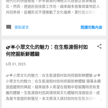
現代化的快速推進，許多寶貴的傳統文化技藝正逐漸被遺
意識抬頭：消費者對氣候變遷、物種保育等議題關注增加，
忘。然而，透過民俗技藝工作坊，越來越多旅客與當地匠人
生態體驗成為一種新興選擇。 在地文化尋根：遊客希望體驗
共同參與，這種形式不僅推動了文化復興，更打造出新的永
在地故事與工藝，例如觀賞傳統編織、手作等動手活動。 差
續旅遊模式。 🏺 傳統技藝的價值與魅力 各地的民俗技藝如
異化競爭：傳統主題樂園飽和，新興業者透過生態與創意結
陶藝、編織、木雕、印染等，不僅展現地方特色，更蘊含著
張貼留言
閱讀完整內容
合，打造差異化競爭優勢。 🎨 文化創意產業的融合模式 文
當地歷史與人文故事。旅客透過親手製作工藝品，不僅能感
化創意產業涵蓋設計、表演藝術、手工藝、數位內容等領
受到文化的厚重，也能將這份文化記憶帶回家。 🤝 工作坊的
域，與生態體驗一旦結合，可創造更深層的品牌價值與經濟
雙向交流價值 民俗技藝工作坊提供的不只是技藝學習，旅客
收益。以下幾種融合模式值得關注： 手工藝體驗：結合在地
🌿🌟小眾文化的魅力：在生態渡假村如
與當地匠人的雙向互動，也增進了彼此的理解與尊重。透過
傳統工藝師傅，開設工作坊，例如竹編、陶藝課程，讓遊客
共創的過程，文化不再僅限於博物館或展示櫃，而成為了真
何挖掘新鮮體驗
親...
實且動態的文化體驗。 📈 永續旅遊的文化實踐 與傳統旅遊
6月 01, 2025
方式不同，民俗技藝工作坊融合了文化傳承與永續發展的概
念，達成了文化、經濟與環境三者的平衡。 項目 傳統旅遊
🌿🌟小眾文化的魅力：在生態渡假村如何挖掘新鮮體驗 🌿🌟
民俗技藝工作坊 文化體驗深度 表面觀賞居多 深入參與，實
小眾文化的魅力：在生態渡假村如何挖掘新鮮體驗 隨著永續
際動手 經濟效益 集中於觀光產業 直接回饋當地匠人與社區
旅遊趨勢的興起，越來越多人希望在假期中發掘獨特而有意
永續影響 較少永續關注 長期推動文化與環境的永續發展 🛠️
義的體驗。生態渡假村因其環保與文化體驗的深度結合，成
如何設計成功的民俗技藝工作坊？ 成功的工作坊需要清晰的
為當今旅遊的新寵兒。本文將深入探討如何在生態渡假村中
設計與目標設定，包含以下幾點： 匠人選擇： 確保選擇具有
挖掘並享受小眾文化，讓每次的假期都充滿驚喜與啟發。 🎨
深厚經驗並願意分享故事的匠人。 互動設計： 規劃活動過程