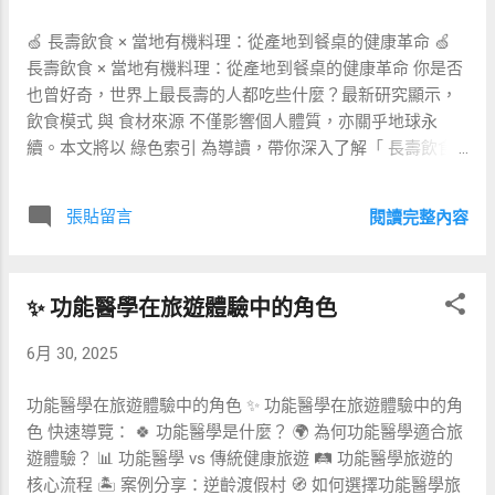
性發炎。 這些機制與度假村客群的需求（放鬆、逆齡、美
🍏 長壽飲食 × 當地有機料理：從產地到餐桌的健康革命 🍏
容）完美契合，形成強而有力的賣點。 📋 課程模組設計原則
長壽飲食 × 當地有機料理：從產地到餐桌的健康革命 你是否
為確保課程同時滿足初學者與進階練習者，建議採 3+2 模組
也曾好奇，世界上最長壽的人都吃些什麼？最新研究顯示，
架構： 晨光覺醒 (30 分鐘) ：結合太陽式與呼吸冥想，喚醒
飲食模式 與 食材來源 不僅影響個人體質，亦關乎地球永
副交感系統，為一天奠基。 核心修復 (45 分鐘) ：側重骨
續。本文將以 綠色索引 為導讀，帶你深入了解「 長壽飲食
盆、下背穩定動作，預防長途飛行後的肌筋膜緊繃。 黃昏排
」如何融合 當地有機料理 ，打造兼顧健康與環保的完美餐
毒 (60 分鐘) ：使用扭轉體位＋鼻交替呼吸，促進淋巴循環。
桌。 📚 文章索引 🌎 藍區啟示：長壽飲食 4 大核心 🥕 為何
選配 ： 空中瑜伽 與 聲頻療癒 兩堂特色課，引入新鮮感與社
張貼留言
閱讀完整內容
選擇當地有機食材？ 📊 長壽 vs. 一般飲食營養比較 🍲 在地
群分享話題。 加值 ：一對一姿勢分析，結合 AI 姿態追蹤，
有機 × 長壽餐盤範例 🛒 如何挑選 & 支持本地農友 ❓ 常見問
提供數據化報告，創造高附加價值。 🆚 成功案例比較 度假
答 FAQ 🌎 藍區啟示：長壽飲食 4 大核心 「藍區」（ Blue
村 課程亮點 平均入住天數 課程附加收入 顧客滿意度★ 峇里
✨ 功能醫學在旅遊體驗中的角色
Zones ）是指全球五大長壽高密度區域，包括沖繩、撒丁
島 A 晨夕雙時段＋聲頻療癒 5.2 天 +18% 4.7 泰國 K 空中瑜伽
島、伊卡利亞、尼科亞半島與美國羅馬琳達。研究歸納出下
＋檜木冥想房 4.6 天 +15% 4.5 墨西哥 T AI 姿態報告＋排毒餐
6月 30, 2025
列四大飲食共通點： 以植物為主 ：每日膳食逾 80 % 熱量來
6.1 天 +22% 4.8 從表格可見， 多感官體驗 與 數據化回饋 是
自蔬果、全穀與豆類。 適量蛋白 ：紅肉攝取不超過每週一
提升收入與留客的關鍵。度假村可依預算逐步導入，避免一
功能醫學在旅遊體驗中的角色 ✨ 功能醫學在旅遊體驗中的角
次；魚類、豆類成為主要優質蛋白。 自然未加工 ：少糖、少
次性投入過高。 ❓ 常見問答 (FAQ) Q1：課...
色 快速導覽： 🍀 功能醫學是什麼？ 🌍 為何功能醫學適合旅
精製澱粉，拒絕人工添加物。 熱量適度 ：採「腹八分」法
遊體驗？ 📊 功能醫學 vs 傳統健康旅遊 🛤️ 功能醫學旅遊的
則，避免過度飽食造成代謝負擔。 🥕 為何選擇當地有機食
核心流程 🏝️ 案例分享：逆齡渡假村 🧭 如何選擇功能醫學旅
材？ 將藍區精神帶入現代城市，第一步是 縮短食物里程 。