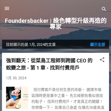
跳到主要內容
Foundersbacker | 綠色轉型升級再造的
專家
目前顯示的是 1月, 2024的文章
顯示全部
發
表
強到翻天：從菜鳥工程師到跨國 CEO 的
文
蛻變之旅 - 第 1 章 - 找到付費用戶
章
1月 30, 2024
找付費客戶是任何生意的命脈， 選擇市場
區隔時更是重中之重。 先忘掉那些看似很炫
的點子， 找到付費用戶，才是真正的關鍵！
你想像一下， 如果自己身處 在攝氏50度高溫