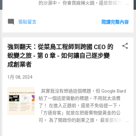
的沙漠中， 你會買麻辣火鍋，還是整罐冷凍
的可樂？ 而且其實 可口可樂早期的商業模
式， 除了賣可樂， 還協助經銷商解決冰箱問
張貼留言
閱讀完整內容
題， 讓消費者更容易買到冰涼的可樂！ 大體
上，選擇創業市場有兩種主要邏輯，我認
為，最終這兩種邏輯都會殊途同歸。 第一種
強到翻天：從菜鳥工程師到跨國 CEO 的
邏輯，瞄準80%的市場，解決80%的痛點。這
是雷軍和孫陶然推崇的邏輯。 第二種邏輯，
蛻變之旅 - 第 0 章 - 如何讓自己逐步變
深耕細分領域，做這個領域的壟斷者。這是
成創業者
李開復、汪華和傅盛提倡的邏輯。 比如
Foundersbacker 第一個内部創業項目，就是
1月 08, 2024
將農業廢棄物轉化成天然可生物降解材料。
這些材料可以製成各種衍生產品，每一個產
其實我沒有想過這個標題，但 Google Bard
品都可以在細分市場做到壟斷。 舉個例子，
給了一個這麼聳動的標題，不用就太浪費
甘蔗渣可以做成可生物降解塑料顆粒、可生
了！ 在進入正題前，還是不免俗提一下，
物降解塑料制品、可生物降解紙、可生物降
「方德背客」就是在把廢棄物變黃金的公
解紙製品、可生物降解餐具等等。 正如我之
司。 為了開啟你的創業之旅， 最重要和最關
前提到的，這兩種邏輯看似不同，但公司規
鍵的一步， 就是將自己塑造為一個真正的創
模化後，最終都會殊途同歸。 不過，任何創
業家 。 正如麻省理工學院的奧萊特教授所提