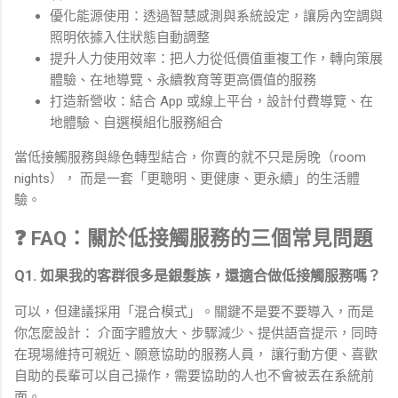
優化能源使用：透過智慧感測與系統設定，讓房內空調與
照明依據入住狀態自動調整
提升人力使用效率：把人力從低價值重複工作，轉向策展
體驗、在地導覽、永續教育等更高價值的服務
打造新營收：結合 App 或線上平台，設計付費導覽、在
地體驗、自選模組化服務組合
當低接觸服務與綠色轉型結合，你賣的就不只是房晚（room
nights）， 而是一套「更聰明、更健康、更永續」的生活體
驗。
❓ FAQ：關於低接觸服務的三個常見問題
Q1. 如果我的客群很多是銀髮族，還適合做低接觸服務嗎？
可以，但建議採用「混合模式」。關鍵不是要不要導入，而是
你怎麼設計： 介面字體放大、步驟減少、提供語音提示，同時
在現場維持可親近、願意協助的服務人員， 讓行動方便、喜歡
自助的長輩可以自己操作，需要協助的人也不會被丟在系統前
面。