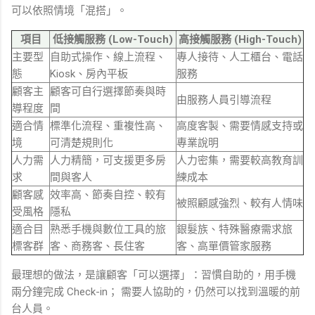
可以依照情境「混搭」。
項目
低接觸服務 (Low-Touch)
高接觸服務 (High-Touch)
主要型
自助式操作、線上流程、
專人接待、人工櫃台、電話
態
Kiosk、房內平板
服務
顧客主
顧客可自行選擇節奏與時
由服務人員引導流程
導程度
間
適合情
標準化流程、重複性高、
高度客製、需要情感支持或
境
可清楚規則化
專業說明
人力需
人力精簡，可支援更多房
人力密集，需要較高教育訓
求
間與客人
練成本
顧客感
效率高、節奏自控、較有
被照顧感強烈、較有人情味
受風格
隱私
適合目
熟悉手機與數位工具的旅
銀髮族、特殊醫療需求旅
標客群
客、商務客、長住客
客、高單價管家服務
最理想的做法，是讓顧客「可以選擇」：習慣自助的，用手機
兩分鐘完成 Check-in； 需要人協助的，仍然可以找到溫暖的前
台人員。