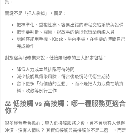
質。
關鍵不是「把人拿掉」，而是：
把標準化、重複性高、容易出錯的流程交給系統與設備
把需要判斷、關懷、說故事的情境保留給前線人員
讓顧客能用手機、Kiosk、房內平板，在需要的時間自己
完成操作
對旅宿與服務業來說，低接觸服務的三大好處包括：
降低人力成本與排隊等待時間
減少接觸與傳染風險，符合後疫情時代衛生期待
留下更多「有價值的互動」，而不是把人力浪費在填資
料、收款等例行工作
⚖️ 低接觸 vs 高接觸：哪一種服務更適合
你？
很多經營者會擔心：導入低接觸服務之後，會不會讓客人覺得
冷漠、沒有人情味？ 其實低接觸與高接觸並不是二選一，而是