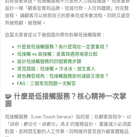
對經營者來說，低接觸服務不只是把人力換成機器， 而是重新
設計一條「顧客從看到品牌、完成付款、入住到離開」的完整
旅程， 讓顧客可以依照自己的節奏完成多數流程，同時又感受
到被照顧、被理解。
這篇文章會從以下幾個面向帶你拆解低接觸服務：
什麼是低接觸服務？為什麼現在一定要重視？
低接觸 vs 高接觸：差異與適用場景比較
設計低接觸服務的四個實務步驟
常見錯誤：低接觸 ≠ 冷冰冰、放生客人
綠色轉型視角：低接觸服務如何減碳又增收？
FAQ：三個常見問題一次解答
🧩 什麼是低接觸服務？核心精神一次掌
握
低接觸服務（Low-Touch Service）指的是：在顧客旅程中，
以
「自助、數位化、自動化」為主
的服務設計， 盡量減少必須面
對面、長時間互動的人工作業，同時維持甚至提升顧客體驗品