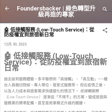
跳到主要內容
Foundersbacker | 綠色轉型升
級再造的專家
🤖 低接觸服務 (Low-Touch Service)：從
防疫權宜到旅宿新日常
12月 30, 2025
🤖 低接觸服務 (Low-Touch
Service)：從防疫權宜到旅宿新
日常
過去談到服務體驗，多半聯想到「高接觸」、「高互動」——櫃
台人員親切問候、專人帶位、管家式服務等。 但在疫情之後，
以及人力成本與旅客需求快速變化的情況下，
低接觸服務
（Low-Touch Service）
逐漸從「不得不」的方案，變成旅宿與
服務業的標準配備，甚至是商業模式升級的關鍵。