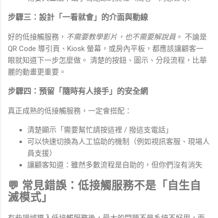
步驟三：設計「一看就會」的介面與動線
好的低接觸服務，
不需要教學影片，也不需要解說員
。 不論是
QR Code 導引頁、Kiosk 螢幕，或房內平板，都應該讓顧客一
眼就知道下一步怎麼做。 清楚的按鈕、圖示、分段流程，比華
麗的動畫更重要。
步驟四：預留「隨時有人接手」的安全網
真正成熟的低接觸服務，一定會搭配：
清楚顯示「需要幫忙請按這裡 / 撥這支電話」
可以快速切換為人工協助的機制（例如視訊客服、現場人
員支援）
讓顧客知道：雖然多數流程是自助的，但你們沒有消失
💬 常見錯誤：低接觸服務不是「自生自
滅模式」
有些場域導入低接觸服務後，最大的問題不是系統不好用，而