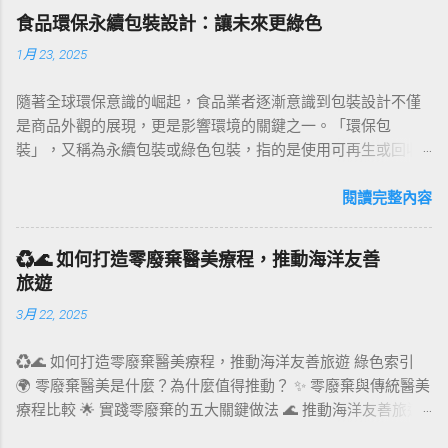
食品環保永續包裝設計：讓未來更綠色
1月 23, 2025
隨著全球環保意識的崛起，食品業者逐漸意識到包裝設計不僅
是商品外觀的展現，更是影響環境的關鍵之一。「環保包
裝」，又稱為永續包裝或綠色包裝，指的是使用可再生或回收
材料製成的包裝，其製造過程中能源消耗最小，並優先使用風
能、水力和太陽能等潔淨能源。本文將透過環保包裝案例、法
閱讀完整內容
規、設計趨勢及實用建議，全面剖析食品業在環保永續包裝上
的創新與挑戰。 環保包裝的定義與核心價值 環保包裝不僅是
♻️🌊 如何打造零廢棄醫美療程，推動海洋友善
「可回收」的代名詞，它還包括以下核心價值： 材質選擇 ：優
旅遊
先使用生物基材料，如竹纖維、甘蔗渣和咖啡渣等，替代塑
3月 22, 2025
料。 製造過程 ：減少能源消耗，降低污染排放。 設計創意 ：
結合美感與功能性，提升消費者對環保的認同感。 案例分析 ：
♻️🌊 如何打造零廢棄醫美療程，推動海洋友善旅遊 綠色索引
例如英國品客薯片的可回收包裝，採用耐用且可回收的紙質材
🌍 零廢棄醫美是什麼？為什麼值得推動？ ✨ 零廢棄與傳統醫美
料，展示了如何以創新材質挑戰傳統塑料包裝的地位。 環保包
療程比較 🌟 實踐零廢棄的五大關鍵做法 🌊 推動海洋友善旅遊
材法規的推動力 環保包材的發展背後，國際和地方法規起到了
的策略 🛋‍♀️ 零廢棄醫美如何吸引環保旅客？ 📊 市場趨勢與案例
重要推動作用： 歐盟法規 ：到2030年，所有塑料包裝須達到可