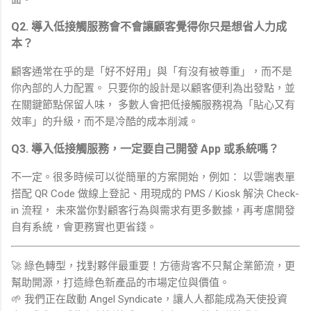
Q2. 導入低接觸服務會不會讓顧客覺得你只是想省人力成
本？
顧客通常在乎的是「好不好用」與「有沒有被尊重」，而不是
你內部的人力配置。 只要你的設計是以顧客便利為出發點，並
在關鍵節點保留人味， 多數人會把低接觸服務視為「貼心又有
效率」的升級，而不是冷酷的成本削減。
Q3. 導入低接觸服務，一定要自己開發 App 或系統嗎？
不一定。很多時候可以從簡單的方案開始，例如： 以雲端表單
搭配 QR Code 做線上登記、用現成的 PMS / Kiosk 解決 Check-
in 流程， 未來當你對顧客行為與需求有更多數據，再考慮開發
自有系統，會更務實也更省錢。
🚀 綠色轉型，找對夥伴最重要！方德背客不只幫企業節流，更
幫助開源，打造綠色新產品的市場定位與價值。
🌱 我們正在啟動 Angel Syndicate，讓人人都能成為天使投資