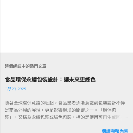
這個網誌中的熱門文章
食品環保永續包裝設計：讓未來更綠色
1月 23, 2025
隨著全球環保意識的崛起，食品業者逐漸意識到包裝設計不僅
是商品外觀的展現，更是影響環境的關鍵之一。「環保包
裝」，又稱為永續包裝或綠色包裝，指的是使用可再生或回收
材料製成的包裝，其製造過程中能源消耗最小，並優先使用風
能、水力和太陽能等潔淨能源。本文將透過環保包裝案例、法
閱讀完整內容