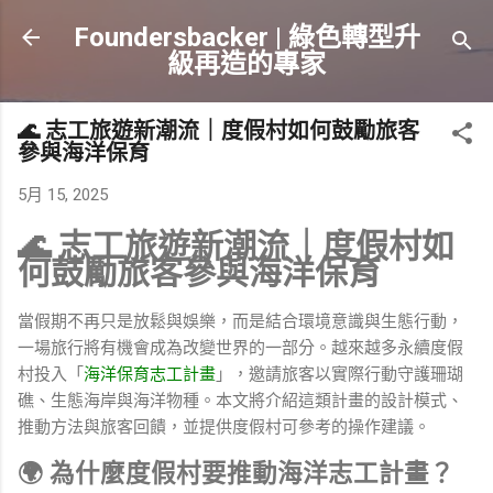
跳到主要內容
Foundersbacker | 綠色轉型升
級再造的專家
🌊 志工旅遊新潮流｜度假村如何鼓勵旅客
參與海洋保育
5月 15, 2025
🌊 志工旅遊新潮流｜度假村如
何鼓勵旅客參與海洋保育
當假期不再只是放鬆與娛樂，而是結合環境意識與生態行動，
一場旅行將有機會成為改變世界的一部分。越來越多永續度假
村投入「
海洋保育志工計畫
」，邀請旅客以實際行動守護珊瑚
礁、生態海岸與海洋物種。本文將介紹這類計畫的設計模式、
推動方法與旅客回饋，並提供度假村可參考的操作建議。
🌍 為什麼度假村要推動海洋志工計畫？