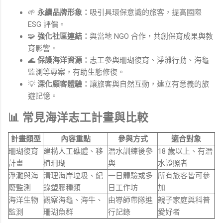
🌱
永續品牌形象：
吸引具環保意識的旅客，提高國際
ESG 評價。
🧩
強化社區連結：
與當地 NGO 合作，共創保育成果與教
育影響。
🌊
保護海洋資源：
志工參與珊瑚復育、淨灘行動、海龜
監測等專案，有助生態修復。
💡
深化顧客體驗：
讓旅客與自然互動，建立有意義的旅
遊記憶。
📊 常見海洋志工計畫與比較
計畫類型
內容重點
參與方式
適合對象
珊瑚復育
建構人工礁體、移
潛水訓練後參
18 歲以上、有潛
計畫
植珊瑚
與
水證照者
淨灘與海
清理海岸垃圾、紀
一日體驗或多
所有旅客皆可參
廢監測
錄塑膠種類
日工作坊
加
海洋生物
觀察海龜、海牛、
由導師帶隊進
親子家庭與科普
監測
珊瑚魚群
行記錄
愛好者