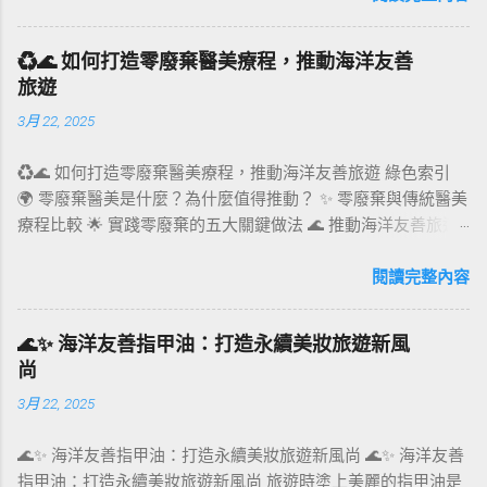
規、設計趨勢及實用建議，全面剖析食品業在環保永續包裝上
的創新與挑戰。 環保包裝的定義與核心價值 環保包裝不僅是
♻️🌊 如何打造零廢棄醫美療程，推動海洋友善
「可回收」的代名詞，它還包括以下核心價值： 材質選擇 ：優
旅遊
先使用生物基材料，如竹纖維、甘蔗渣和咖啡渣等，替代塑
3月 22, 2025
料。 製造過程 ：減少能源消耗，降低污染排放。 設計創意 ：
結合美感與功能性，提升消費者對環保的認同感。 案例分析 ：
♻️🌊 如何打造零廢棄醫美療程，推動海洋友善旅遊 綠色索引
例如英國品客薯片的可回收包裝，採用耐用且可回收的紙質材
🌍 零廢棄醫美是什麼？為什麼值得推動？ ✨ 零廢棄與傳統醫美
料，展示了如何以創新材質挑戰傳統塑料包裝的地位。 環保包
療程比較 🌟 實踐零廢棄的五大關鍵做法 🌊 推動海洋友善旅遊
材法規的推動力 環保包材的發展背後，國際和地方法規起到了
的策略 🛋‍♀️ 零廢棄醫美如何吸引環保旅客？ 📊 市場趨勢與案例
重要推動作用： 歐盟法規 ：到2030年，所有塑料包裝須達到可
分享 ❓ FAQ 常見問題 🌍 零廢棄醫美是什麼？為什麼值得推動？
閱讀完整內容
重複使用或可回收標準。 台灣政策 ：推動減塑法規，鼓勵商家
零廢棄醫美，意指在提供醫美療程的全流程中，致力於減少一
使用可堆肥或可再利用的包裝。 美國新興州法 ：如加州要求食
次性用品的使用、降低碳足跡、推動可重複使用與可回收材
品和飲料業採用至少30%的回收材料。 環保包裝設計的趨勢與
🌊✨ 海洋友善指甲油：打造永續美妝旅遊新風
料，並與供應商合作實現永續採購。這不僅僅是一種環保行
創新 現代環保包裝設計朝著多元化、智能化方向發展，以下列
尚
動，更是企業對永續旅遊與責任醫療的承諾。 面對全球旅遊回
出幾個關鍵趨勢： 1. 植物基與可分解包裝 植物基材料如竹子、
3月 22, 2025
溫，許多旅客開始重視環境影響，選擇更具責任感的服務供應
甘蔗纖維，已被廣泛應用於食品包裝盒的設計，能快速分解並
者。結合海洋友善旅遊的零廢棄醫美療程，能提供消費者安
減少廢棄物。 案例 ： Upcyqlo 可分解煙草管 ：專門採用可降
🌊✨ 海洋友善指甲油：打造永續美妝旅遊新風尚 🌊✨ 海洋友善
全、舒適且無愧於自然的療程體驗，同時為品牌建立綠色競爭
解材料製成，能在自然環境中迅速分解，完美解決傳統煙草包
指甲油：打造永續美妝旅遊新風尚 旅遊時塗上美麗的指甲油是
優勢。 ✨ 零廢棄與傳統醫美療程比較 項目 傳統醫美療程 零廢