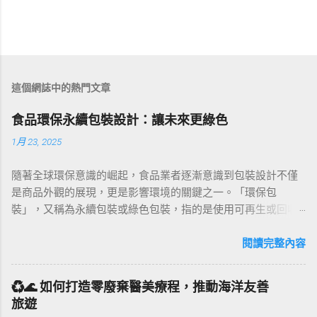
這個網誌中的熱門文章
食品環保永續包裝設計：讓未來更綠色
1月 23, 2025
隨著全球環保意識的崛起，食品業者逐漸意識到包裝設計不僅
是商品外觀的展現，更是影響環境的關鍵之一。「環保包
裝」，又稱為永續包裝或綠色包裝，指的是使用可再生或回收
材料製成的包裝，其製造過程中能源消耗最小，並優先使用風
能、水力和太陽能等潔淨能源。本文將透過環保包裝案例、法
閱讀完整內容
規、設計趨勢及實用建議，全面剖析食品業在環保永續包裝上
的創新與挑戰。 環保包裝的定義與核心價值 環保包裝不僅是
♻️🌊 如何打造零廢棄醫美療程，推動海洋友善
「可回收」的代名詞，它還包括以下核心價值： 材質選擇 ：優
旅遊
先使用生物基材料，如竹纖維、甘蔗渣和咖啡渣等，替代塑