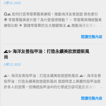
3月 22, 2025
料。 製造過程 ：減少能源消耗，降低污染排放。 設計創意 ：
結合美感與功能性，提升消費者對環保的認同感。 案例分析 ：
♻️🌊 如何打造零廢棄醫美療程，推動海洋友善旅遊 綠色索引
例如英國品客薯片的可回收包裝，採用耐用且可回收的紙質材
🌍 零廢棄醫美是什麼？為什麼值得推動？ ✨ 零廢棄與傳統醫美
料，展示了如何以創新材質挑戰傳統塑料包裝的地位。 環保包
療程比較 🌟 實踐零廢棄的五大關鍵做法 🌊 推動海洋友善旅遊
材法規的推動力 環保包材的發展背後，國際和地方法規起到了
的策略 🛋‍♀️ 零廢棄醫美如何吸引環保旅客？ 📊 市場趨勢與案例
重要推動作用： 歐盟法規 ：到2030年，所有塑料包裝須達到可
分享 ❓ FAQ 常見問題 🌍 零廢棄醫美是什麼？為什麼值得推動？
閱讀完整內容
重複使用或可回收標準。 台灣政策 ：推動減塑法規，鼓勵商家
零廢棄醫美，意指在提供醫美療程的全流程中，致力於減少一
使用可堆肥或可再利用的包裝。 美國新興州法 ：如加州要求食
次性用品的使用、降低碳足跡、推動可重複使用與可回收材
品和飲料業採用至少30%的回收材料。 環保包裝設計的趨勢與
🌊✨ 海洋友善指甲油：打造永續美妝旅遊新風
料，並與供應商合作實現永續採購。這不僅僅是一種環保行
創新 現代環保包裝設計朝著多元化、智能化方向發展，以下列
尚
動，更是企業對永續旅遊與責任醫療的承諾。 面對全球旅遊回
出幾個關鍵趨勢： 1. 植物基與可分解包裝 植物基材料如竹子、
3月 22, 2025
溫，許多旅客開始重視環境影響，選擇更具責任感的服務供應
甘蔗纖維，已被廣泛應用於食品包裝盒的設計，能快速分解並
者。結合海洋友善旅遊的零廢棄醫美療程，能提供消費者安
減少廢棄物。 案例 ： Upcyqlo 可分解煙草管 ：專門採用可降
🌊✨ 海洋友善指甲油：打造永續美妝旅遊新風尚 🌊✨ 海洋友善
全、舒適且無愧於自然的療程體驗，同時為品牌建立綠色競爭
解材料製成，能在自然環境中迅速分解，完美解決傳統煙草包
指甲油：打造永續美妝旅遊新風尚 旅遊時塗上美麗的指甲油是
優勢。 ✨ 零廢棄與傳統醫美療程比較 項目 傳統醫美療程 零廢
裝難回收的問題。 2. 可重複使用與循環包裝 新創團隊「配客嘉
許多人的習慣，但傳統指甲油中的化學成分卻可能危害海洋生
棄醫美療程 一次性用品 大量使用拋棄式紙巾、手套、塑膠瓶
PackAge+」推出的循環包裝系統，以可重複使用的包裝袋結合
態。海洋友善指甲油作為一種永續替代品，不僅讓旅遊更時
改用可重複使用或可分解材料 療程包裝 複合式包裝難以回收
實體店家回收系統，展現環保設計的實用價值。 設計特點 ：
尚，還能保護環境。本文將深入探討海洋友善指甲油的優勢、
閱讀完整內容
單一材質設計，便於回收或再利用 產品選擇 常含有對海洋有害
材質 ：由回收寶特瓶製成，具防水抗污特性。 系統 ：透過優
如何融入美妝旅遊，以及推動其發展的策略，讓旅遊與永續共
成分 採用珊瑚友善、無毒、無微塑料產品 旅客參與 缺乏環保