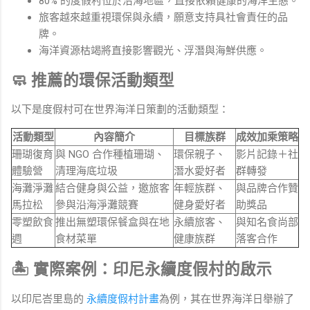
80% 的度假村位於沿海地區，直接依賴健康的海洋生態。
旅客越來越重視環保與永續，願意支持具社會責任的品
牌。
海洋資源枯竭將直接影響觀光、浮潛與海鮮供應。
🧼 推薦的環保活動類型
以下是度假村可在世界海洋日策劃的活動類型：
活動類型
內容簡介
目標族群
成效加乘策略
珊瑚復育
與 NGO 合作種植珊瑚、
環保親子、
影片記錄＋社
體驗營
清理海底垃圾
潛水愛好者
群轉發
海灘淨灘
結合健身與公益，邀旅客
年輕族群、
與品牌合作贊
馬拉松
參與沿海淨灘競賽
健身愛好者
助獎品
零塑飲食
推出無塑環保餐盒與在地
永續旅客、
與知名食尚部
週
食材菜單
健康族群
落客合作
🏝️ 實際案例：印尼永續度假村的啟示
以印尼峇里島的
永續度假村計畫
為例，其在世界海洋日舉辦了