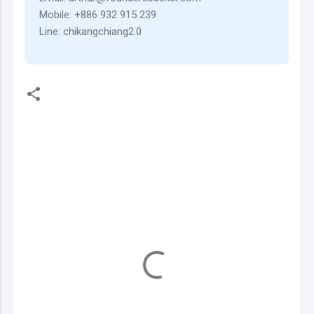
Mobile: +886 932 915 239
Line: chikangchiang2.0
留
言