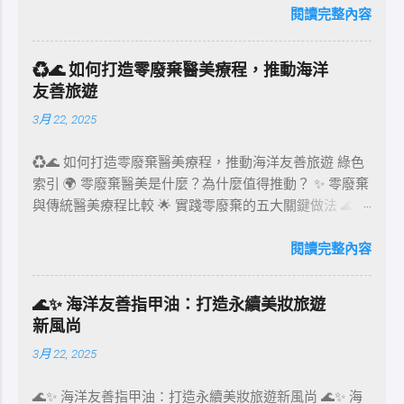
並優先使用風能、水力和太陽能等潔淨能源。本文將透過
閱讀完整內容
環保包裝案例、法規、設計趨勢及實用建議，全面剖析食
品業在環保永續包裝上的創新與挑戰。 環保包裝的定義
♻️🌊 如何打造零廢棄醫美療程，推動海洋
與核心價值 環保包裝不僅是「可回收」的代名詞，它還
友善旅遊
包括以下核心價值： 材質選擇 ：優先使用生物基材料，
3月 22, 2025
如竹纖維、甘蔗渣和咖啡渣等，替代塑料。 製造過程 ：
減少能源消耗，降低污染排放。 設計創意 ：結合美感與
♻️🌊 如何打造零廢棄醫美療程，推動海洋友善旅遊 綠色
功能性，提升消費者對環保的認同感。 案例分析 ： 例如
索引 🌍 零廢棄醫美是什麼？為什麼值得推動？ ✨ 零廢棄
英國品客薯片的可回收包裝，採用耐用且可回收的紙質材
與傳統醫美療程比較 🌟 實踐零廢棄的五大關鍵做法 🌊 推
料，展示了如何以創新材質挑戰傳統塑料包裝的地位。
動海洋友善旅遊的策略 🛋‍♀️ 零廢棄醫美如何吸引環保旅
環保包材法規的推動力 環保包材的發展背後，國際和地
客？ 📊 市場趨勢與案例分享 ❓ FAQ 常見問題 🌍 零廢棄
閱讀完整內容
方法規起到了重要推動作用： 歐盟法規 ：到2030年，所
醫美是什麼？為什麼值得推動？ 零廢棄醫美，意指在提
有塑料包裝須達到可重複使用或可回收標準。 台灣政策
供醫美療程的全流程中，致力於減少一次性用品的使用、
：推動減塑法規，鼓勵商家使用可堆肥或可再利用的包
🌊✨ 海洋友善指甲油：打造永續美妝旅遊
降低碳足跡、推動可重複使用與可回收材料，並與供應商
裝。 美國新興州法 ：如加州要求食品和飲料業採用至少
新風尚
合作實現永續採購。這不僅僅是一種環保行動，更是企業
30%的回收材料。 環保包裝設計的趨勢與創新 現代環保
3月 22, 2025
對永續旅遊與責任醫療的承諾。 面對全球旅遊回溫，許
包裝設計朝著多元化、智能化方向發展，以下列出幾個關
多旅客開始重視環境影響，選擇更具責任感的服務供應
鍵趨勢： 1. 植物基與可分解包裝 植物基材料如竹子、甘
🌊✨ 海洋友善指甲油：打造永續美妝旅遊新風尚 🌊✨ 海
者。結合海洋友善旅遊的零廢棄醫美療程，能提供消費者