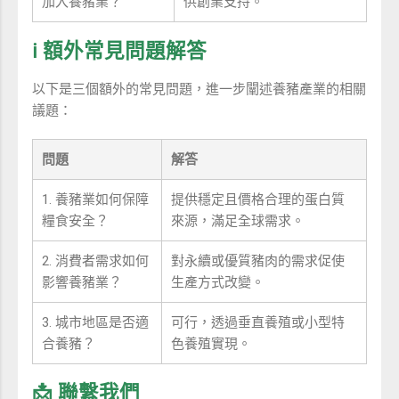
加入養豬業？
供創業支持。
ℹ️ 額外常見問題解答
以下是三個額外的常見問題，進一步闡述養豬產業的相關
議題：
問題
解答
1. 養豬業如何保障
提供穩定且價格合理的蛋白質
糧食安全？
來源，滿足全球需求。
2. 消費者需求如何
對永續或優質豬肉的需求促使
影響養豬業？
生產方式改變。
3. 城市地區是否適
可行，透過垂直養殖或小型特
合養豬？
色養殖實現。
📩 聯繫我們