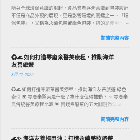
隨著全球環保意識的崛起，食品業者逐漸意識到包裝設計
不僅是商品外觀的展現，更是影響環境的關鍵之一。「環
保包裝」，又稱為永續包裝或綠色包裝，指的是使用可再
生或回收材料製成的包裝，其製造過程中能源消耗最小，
並優先使用風能、水力和太陽能等潔淨能源。本文將透過
閱讀完整內容
環保包裝案例、法規、設計趨勢及實用建議，全面剖析食
品業在環保永續包裝上的創新與挑戰。 環保包裝的定義
♻️🌊 如何打造零廢棄醫美療程，推動海洋
與核心價值 環保包裝不僅是「可回收」的代名詞，它還
友善旅遊
包括以下核心價值： 材質選擇 ：優先使用生物基材料，
3月 22, 2025
如竹纖維、甘蔗渣和咖啡渣等，替代塑料。 製造過程 ：
減少能源消耗，降低污染排放。 設計創意 ：結合美感與
♻️🌊 如何打造零廢棄醫美療程，推動海洋友善旅遊 綠色
功能性，提升消費者對環保的認同感。 案例分析 ： 例如
索引 🌍 零廢棄醫美是什麼？為什麼值得推動？ ✨ 零廢棄
英國品客薯片的可回收包裝，採用耐用且可回收的紙質材
與傳統醫美療程比較 🌟 實踐零廢棄的五大關鍵做法 🌊 推
料，展示了如何以創新材質挑戰傳統塑料包裝的地位。
動海洋友善旅遊的策略 🛋‍♀️ 零廢棄醫美如何吸引環保旅
環保包材法規的推動力 環保包材的發展背後，國際和地
客？ 📊 市場趨勢與案例分享 ❓ FAQ 常見問題 🌍 零廢棄
閱讀完整內容
方法規起到了重要推動作用： 歐盟法規 ：到2030年，所
醫美是什麼？為什麼值得推動？ 零廢棄醫美，意指在提
有塑料包裝須達到可重複使用或可回收標準。 台灣政策
供醫美療程的全流程中，致力於減少一次性用品的使用、
：推動減塑法規，鼓勵商家使用可堆肥或可再利用的包
🌊✨ 海洋友善指甲油：打造永續美妝旅遊