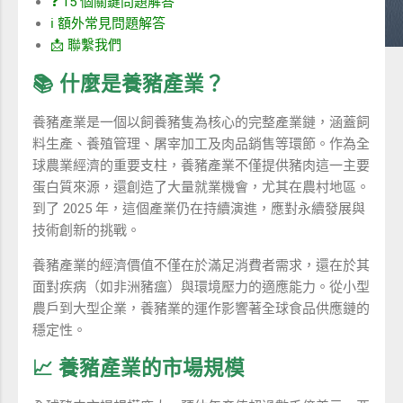
❓ 15 個關鍵問題解答
ℹ️ 額外常見問題解答
📩 聯繫我們
📚 什麼是養豬產業？
養豬產業是一個以飼養豬隻為核心的完整產業鏈，涵蓋飼
料生產、養殖管理、屠宰加工及肉品銷售等環節。作為全
球農業經濟的重要支柱，養豬產業不僅提供豬肉這一主要
蛋白質來源，還創造了大量就業機會，尤其在農村地區。
到了 2025 年，這個產業仍在持續演進，應對永續發展與
技術創新的挑戰。
養豬產業的經濟價值不僅在於滿足消費者需求，還在於其
面對疾病（如非洲豬瘟）與環境壓力的適應能力。從小型
農戶到大型企業，養豬業的運作影響著全球食品供應鏈的
穩定性。
📈 養豬產業的市場規模