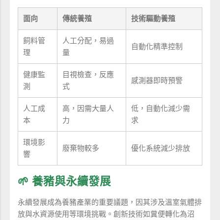
面向
傳統養殖
技術驅動養殖
飼料管
人工分配，易過
自動化精準控制
理
量
健康監
目視檢查，反應
感測器即時預警
測
式
人工成
高，因需大量人
低，自動化減少需
本
力
求
環境影
廢棄物較多
優化系統減少排放
響
🌱 養豬與永續發展
永續發展成為養豬產業的重要議題，因其涉及溫室氣體排
放與水資源使用等環境挑戰。創新技術如糞便轉化為沼