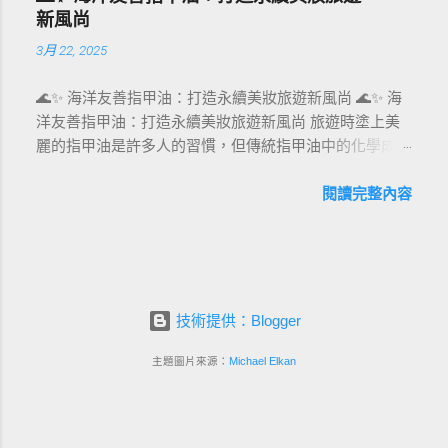
降低碳足跡、推動可重複使用與可回收材料，並與供應商
裝。 美國新興州法 ：如加州要求食品和飲料業採用至少
新風尚
合作實現永續採購。這不僅僅是一種環保行動，更是企業
30%的回收材料。 環保包裝設計的趨勢與創新 現代環保
3月 22, 2025
對永續旅遊與責任醫療的承諾。 面對全球旅遊回溫，許
包裝設計朝著多元化、智能化方向發展，以下列出幾個關
多旅客開始重視環境影響，選擇更具責任感的服務供應
鍵趨勢： 1. 植物基與可分解包裝 植物基材料如竹子、甘
🌊✨ 海洋友善指甲油：打造永續美妝旅遊新風尚 🌊✨ 海
者。結合海洋友善旅遊的零廢棄醫美療程，能提供消費者
蔗纖維，已被廣泛應用於食品包裝盒的設計，能快速分解
洋友善指甲油：打造永續美妝旅遊新風尚 旅遊時塗上美
安全、舒適且無愧於自然的療程體驗，同時為品牌建立綠
並減少廢棄物。 案例 ： Upcyqlo 可分解煙草管 ：專門採
麗的指甲油是許多人的習慣，但傳統指甲油中的化學成分
色競爭優勢。 ✨ 零廢棄與傳統醫美療程比較 項目 傳統醫
用可降解材料製成，能在自然環境中迅速分解，完美解決
卻可能危害海洋生態。海洋友善指甲油作為一種永續替代
美療程 零廢棄醫美療程 一次性用品 大量使用拋棄式紙
傳統煙草包裝難回收的問題。 2. 可重複使用與循環包裝
品，不僅讓旅遊更時尚，還能保護環境。本文將深入探討
閱讀完整內容
巾、手套、塑膠瓶 改用可重複使用或可分解材料 療程包
新創團隊「配客嘉PackAge+」推出的循環包裝系統，以
海洋友善指甲油的優勢、如何融入美妝旅遊，以及推動其
裝 複合式包裝難以回收 單一材質設計，便於回收或再利
可重複使用的包裝袋結合實體店家回收系統，展現環保設
發展的策略，讓旅遊與永續共榮。 🐙🌍 美妝旅遊與海洋
用 產品選擇 常含有對海洋有害成分 採用珊瑚友善、無
計的實用價值。 設計特點 ： 材質 ：由回收寶特瓶製成，
永續的連結 台灣的海洋旅遊勝地，如墾丁與小琉球，每
毒、無微塑料產品 旅客參與 缺乏環保意識引導 療程前後
具防水抗污特性。 系統 ：透過優惠誘導消費者返還包
年吸引無數遊客。指甲油作為旅遊美妝的熱門選擇，卻因
提供永續教育與體驗活動 品牌形象 功能導向 兼顧療效與
裝，實現資源循環。 3. 創意美學與環保結合 食品包裝不
含有塑膠微粒與有毒溶劑，對海洋造成潛在威脅。根據
社會責任，吸引 ESG 族群 🌟 實踐零廢棄的五大關鍵做法
技術提供：Blogger
僅是功能性的需求，美學與環保的結合更能吸引消費者目
綠色和平 ，每年有數千噸美妝廢棄物流入海洋。海洋友
替代一次性用品 ：採用可高溫消毒的矽膠刷具、不織布
光。 案例 ： 膠囊茶包裝將便利性與環境友好巧妙結合，
善指甲油採用天然成分與可分解配方，為旅遊業帶來永續
主題圖片來源：
Michael Elkan
替代塑膠品。 使用環保耗材 ：選用FSC認證紙巾、生物
為忙碌的消費者提供永續的解決方案。 環保包裝的成功
轉型的新契機。 隨著消費者對綠色產品的需求增加，這
可分解棉片與可回收容器。 能源優化 ：引進太陽能面
案例比較 以下為三個成功環保包裝案例的特點與優勢：
類指甲油正成為旅遊美妝的新寵。 🌴⚡ 海洋友善指甲油
板、LED照明系統與自動溫控設備。 綠色療程包設計 ：
Upcyqlo 可分解煙草管 材質 ：可分解材料 特色 ：符合自
的獨特之處 海洋友善指甲油避免使用傳統產品中的有害
將產品集中於單一可回收包裝，並設立回收回饋機制。
然降解標準，減少污染 市場影響 ：提供北美市場永續解