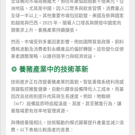
全球豬肉市場規模龐大，預估年產值超過數千億美元。亞
洲地區，尤其是中國，因人口眾多與飲食習慣，消費量占
全球一半以上。其他重要市場包括歐盟、美國及新興國家
如越南與巴西。2025 年，隨著人口增長與開發中國家肉
類需求上升，養豬產業持續擴張。
然而，市場受到多重因素影響，例如國際貿易政策、飼料
價格波動及消費者對永續產品的偏好轉變。這些變化促使
業者調整策略，以維持競爭力與經濟效益。
⚙️ 養豬產業中的技術革新
技術進步正在改變養豬產業的面貌。智能養殖系統利用感
測器監控豬隻健康，自動化餵食設備降低人工成本，而基
因改良技術則提升肉質與生長速度。例如，物聯網
（IoT）設備能即時追蹤溫度、濕度，甚至豬隻行為，讓
養殖場更有效率地管理資源。
與傳統養殖相比，技術驅動的模式顯著提升產量並減少浪
費。以下表格比較兩者的差異：