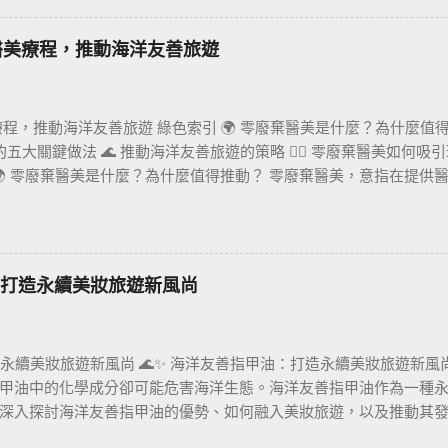
消費者對環保的認同感。 案例分析 ： 例如英國品客薯片的可回收
材質挑戰傳統塑料包裝的地位。 環保包材法規的推動力 環保包材的
棄醫美療程，推動海洋友善旅遊
法規 ：到2030年，所有塑料包裝須達到可重複使用或可回收標準。
可再利用的包裝。 美國新興州法 ：如加州要求食品和飲料業採用至少
保包裝設計朝著多元化、智能化方向發展，以下列出幾個關鍵趨勢： 1
美療程，推動海洋友善旅遊 綠色索引 🌍 零廢棄醫美是什麼？為什麼值
已被廣泛應用於食品包裝盒的設計，能快速分解並減少廢棄物。 案例 ：
的五大關鍵做法 🌊 推動海洋友善旅遊的策略 🛋‍♀️ 零廢棄醫美如何吸
製成，能在自然環境中迅速分解，完美解決傳統煙草包裝難回收的問題。
問題 🌍 零廢棄醫美是什麼？為什麼值得推動？ 零廢棄醫美，意指在提
kAge+」推出的循環包裝系統，以可重複使用的包裝袋結合實體店家
低碳足跡、推動可重複使用與可回收材料，並與供應商合作實現永
質 ：由回收寶特瓶製成，具防水抗污特性。 系統 ：透過優惠誘導消
與責任醫療的承諾。 面對全球旅遊回溫，許多旅客開始重視環境影
結合 食品包裝不僅是功能性的需求，美學與環保的結合更能吸引消費者目
的零廢棄醫美療程，能提供消費者安全、舒適且無愧於自然的療程
合，為忙碌的消費者提供永續的解決方案。 環保包裝的成功案例比較
醫美療程比較 項目 傳統醫美療程 零廢棄醫美療程 一次性用品 大量
qlo 可分解煙草管 材質 ：可分解材料 特色 ：符合自然降解標準，減
油：打造永續美妝旅遊新風尚
材料 療程包裝 複合式包裝難以回收 單一材質設計，便於回收或再利
+ 循環包裝 材質 ：回收寶特瓶 特色 ...
毒、無微塑料產品 旅客參與 缺乏環保意識引導 療程前後提供永續教
，吸引 ESG 族群 🌟 實踐零廢棄的五大關鍵做法 替代一次性用品
造永續美妝旅遊新風尚 🌊✨ 海洋友善指甲油：打造永續美妝旅遊新風
用環保耗材 ：選用FSC認證紙巾、生物可分解棉片與可回收容器。 
甲油中的化學成分卻可能危害海洋生態。海洋友善指甲油作為一種
控設備。 綠色療程包設計 ：將產品集中於單一可回收包裝，並設立回
深入探討海洋友善指甲油的優勢、如何融入美妝旅遊，以及推動其
合作，提供整合式療癒與旅遊體驗。 🌊 推動海洋友善旅遊的策略 
海洋永續的連結 台灣的海洋旅遊勝地，如墾丁與小琉球，每年吸引無數
旅宿業者合作，可提供旅客整套「醫美 + 海洋永續體驗」服...