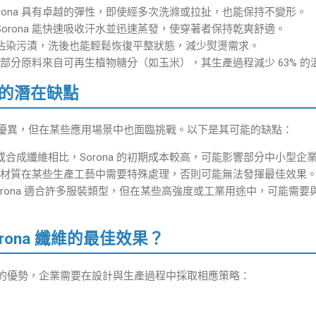
orona 具有卓越的彈性，即使經多次洗滌或拉扯，也能保持不變形。
Sorona 能快速吸收汗水並迅速蒸發，使穿著者保持乾爽舒適。
沾染污漬，洗後也能輕鬆恢復平整狀態，減少熨燙需求。
a 的部分原料來自可再生植物糖分（如玉米），其生產過程減少 63% 
 纖維的潛在缺點
上表現優異，但在某些應用場景中也面臨挑戰。以下是其可能的缺點：
合成纖維相比，Sorona 的初期成本較高，可能影響部分中小型企
na 材質在某些生產工藝中需要特殊處理，否則可能無法發揮最佳效果
orona 適合許多服裝類型，但在某些高強度或工業用途中，可能需
orona 纖維的最佳效果？
 纖維的優勢，企業需要在設計與生產過程中採取相應策略：