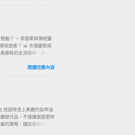
包裝，採用耐用且可回收的紙
發展背後，國際和地方法規
 台灣政策 ：推動減塑法
30%的回收材料。 環保包
. 植物基與可分解包裝 植
得推動？ ✨ 零廢棄與傳統醫
 Upcyqlo 可分解煙草
引環保旅客？ 📊 市場趨勢與
 2. 可重複使用與循環包
供醫美療程的全流程中，致力於
回收系統，展現環保設計的實
續採購。這不僅僅是一種環保
費者返還包裝，實現資源循
響，選擇更具責任感的服務
閱讀完整內容
光。 案例 ： 膠囊茶包裝
體驗，同時為品牌建立綠色競
 以下為三個成功環保包裝
使用拋棄式紙巾、手套、塑膠
少污染 市場影響 ：提供北美
用 產品選擇 常含有對海洋
育與體驗活動 品牌形象 功
 ：採用可高溫消毒的矽膠刷
尚 旅遊時塗上美麗的指甲油
能源優化 ：引進太陽能面
永續替代品，不僅讓旅遊更時
收回饋機制。 夥伴共創 ：
發展的策略，讓旅遊與永續共
零廢棄醫美不僅是環保醫療，
遊客。指甲油作為旅遊美妝的