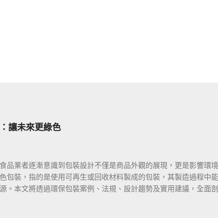
：讓未來更綠色
食品業者逐漸意識到包裝設計不僅是商品外觀的展現，更是影響環
色包裝，指的是使用可再生或回收材料製成的包裝，其製造過程中
源。本文將透過環保包裝案例、法規、設計趨勢及實用建議，全面
的定義與核心價值 環保包裝不僅是「可回收」的代名詞，它還包括以下
纖維、甘蔗渣和咖啡渣等，替代塑料。 製造過程 ：減少能源消耗，