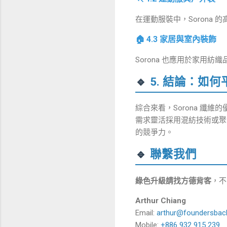
在運動服裝中，Soron
🏠 4.3 家居與室內裝飾
Sorona 也應用於家用
🔹
5. 結論：如何
綜合來看，Sorona 
需求靈活採用混紡技術或聚
的競爭力。
🔹
聯繫我們
綠色升級請找方德背客
，不
Arthur Chiang
Email:
arthur@foundersbac
Mobile:
+886 932 915 239