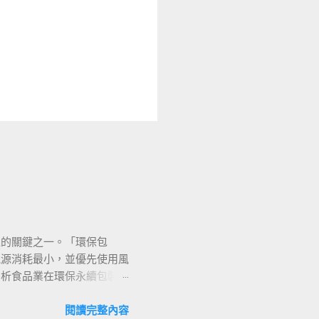
境的關鍵之一。「環保包
能源消耗最小，並優先使用風
剖析食品業在環保永續包裝上
核心價值： 材質選擇 ：
降低污染排放。 設計創意
閱讀完整內容