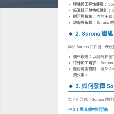
彈性與回彈性優異：
S
吸濕排汗與快乾性能：
耐污與抗皺：
衣物不易
環保與永續：
Soron
🔹
2. Sorona
儘管 Sorona 在性能
價格較高：
與傳統棉花或
特殊加工需求：
Soro
應用範圍有限：
雖然 S
期效果。
🔹
3. 如何發揮 S
為了充分利用 Sorona
🌱 3.1 與其他材料混紡