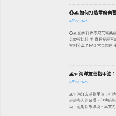
：結合美感與功能性，提升
質材料，展示了如何以創新
♻️🌊 如何打造零廢
起到了重要推動作用： 歐盟
3月 22, 2025
規，鼓勵商家使用可堆肥或
裝設計的趨勢與創新 現代環
♻️🌊 如何打造零廢棄醫
物基材料如竹子、甘蔗纖維，
美療程比較 🌟 實踐零廢棄
管 ：專門採用可降解材料
案例分享 ❓ FAQ 常見
裝 新創團隊「配客嘉Pac
減少一次性用品的使用、降
用價值。 設計特點 ： 材
行動，更是企業對永續旅遊
環。 3. 創意美學與環保
供應者。結合海洋友善旅遊
將便利性與環境友好巧妙結
爭優勢。 ✨ 零廢棄與傳統
案例的特點與優勢： Upcy
🌊✨ 海洋友善指甲
瓶 改用可重複使用或可分解
市場永續解決方案 PackAge
3月 22, 2025
有害成分 採用珊瑚友善、無
能導向 兼顧療效與社會責任
🌊✨ 海洋友善指甲油：打
具、不織布替代塑膠品。 使
是許多人的習慣，但傳統指
板、LED照明系統與自動溫
尚，還能保護環境。本文將
與綠色旅宿、海洋保育機構
榮。 🐙🌍 美妝旅遊與
更是旅遊策略的一環。透過與