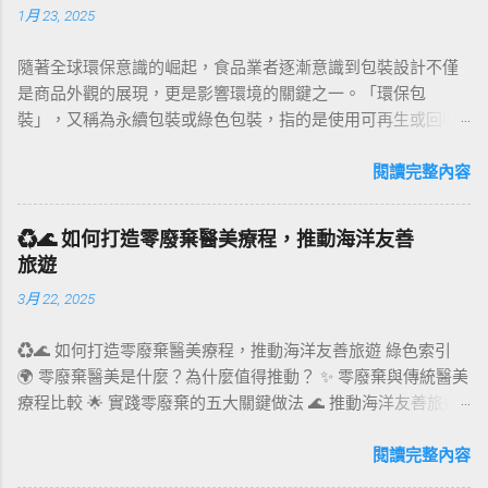
1月 23, 2025
隨著全球環保意識的崛起，食品業者逐漸意識到包裝設計不僅
是商品外觀的展現，更是影響環境的關鍵之一。「環保包
裝」，又稱為永續包裝或綠色包裝，指的是使用可再生或回收
材料製成的包裝，其製造過程中能源消耗最小，並優先使用風
能、水力和太陽能等潔淨能源。本文將透過環保包裝案例、法
閱讀完整內容
規、設計趨勢及實用建議，全面剖析食品業在環保永續包裝上
的創新與挑戰。 環保包裝的定義與核心價值 環保包裝不僅是
♻️🌊 如何打造零廢棄醫美療程，推動海洋友善
「可回收」的代名詞，它還包括以下核心價值： 材質選擇 ：優
旅遊
先使用生物基材料，如竹纖維、甘蔗渣和咖啡渣等，替代塑
3月 22, 2025
料。 製造過程 ：減少能源消耗，降低污染排放。 設計創意 ：
結合美感與功能性，提升消費者對環保的認同感。 案例分析 ：
♻️🌊 如何打造零廢棄醫美療程，推動海洋友善旅遊 綠色索引
例如英國品客薯片的可回收包裝，採用耐用且可回收的紙質材
🌍 零廢棄醫美是什麼？為什麼值得推動？ ✨ 零廢棄與傳統醫美
料，展示了如何以創新材質挑戰傳統塑料包裝的地位。 環保包
療程比較 🌟 實踐零廢棄的五大關鍵做法 🌊 推動海洋友善旅遊
材法規的推動力 環保包材的發展背後，國際和地方法規起到了
的策略 🛋‍♀️ 零廢棄醫美如何吸引環保旅客？ 📊 市場趨勢與案例
重要推動作用： 歐盟法規 ：到2030年，所有塑料包裝須達到可
分享 ❓ FAQ 常見問題 🌍 零廢棄醫美是什麼？為什麼值得推動？
閱讀完整內容
重複使用或可回收標準。 台灣政策 ：推動減塑法規，鼓勵商家
零廢棄醫美，意指在提供醫美療程的全流程中，致力於減少一
使用可堆肥或可再利用的包裝。 美國新興州法 ：如加州要求食