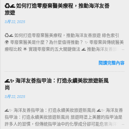
的創新與挑戰。 環保包裝的定義與核心價值 環保包裝不僅是
♻️🌊 如何打造零廢棄醫美療程，推動海洋友善
「可回收」的代名詞，它還包括以下核心價值： 材質選擇 ：優
旅遊
先使用生物基材料，如竹纖維、甘蔗渣和咖啡渣等，替代塑
3月 22, 2025
料。 製造過程 ：減少能源消耗，降低污染排放。 設計創意 ：
結合美感與功能性，提升消費者對環保的認同感。 案例分析 ：
♻️🌊 如何打造零廢棄醫美療程，推動海洋友善旅遊 綠色索引
例如英國品客薯片的可回收包裝，採用耐用且可回收的紙質材
🌍 零廢棄醫美是什麼？為什麼值得推動？ ✨ 零廢棄與傳統醫美
料，展示了如何以創新材質挑戰傳統塑料包裝的地位。 環保包
療程比較 🌟 實踐零廢棄的五大關鍵做法 🌊 推動海洋友善旅遊
材法規的推動力 環保包材的發展背後，國際和地方法規起到了
的策略 🛋‍♀️ 零廢棄醫美如何吸引環保旅客？ 📊 市場趨勢與案例
重要推動作用： 歐盟法規 ：到2030年，所有塑料包裝須達到可
分享 ❓ FAQ 常見問題 🌍 零廢棄醫美是什麼？為什麼值得推動？
閱讀完整內容
重複使用或可回收標準。 台灣政策 ：推動減塑法規，鼓勵商家
零廢棄醫美，意指在提供醫美療程的全流程中，致力於減少一
使用可堆肥或可再利用的包裝。 美國新興州法 ：如加州要求食
次性用品的使用、降低碳足跡、推動可重複使用與可回收材
品和飲料業採用至少30%的回收材料。 環保包裝設計的趨勢與
🌊✨ 海洋友善指甲油：打造永續美妝旅遊新風
料，並與供應商合作實現永續採購。這不僅僅是一種環保行
創新 現代環保包裝設計朝著多元化、智能化方向發展，以下列
尚
動，更是企業對永續旅遊與責任醫療的承諾。 面對全球旅遊回
出幾個關鍵趨勢： 1. 植物基與可分解包裝 植物基材料如竹子、
3月 22, 2025
溫，許多旅客開始重視環境影響，選擇更具責任感的服務供應
甘蔗纖維，已被廣泛應用於食品包裝盒的設計，能快速分解並
者。結合海洋友善旅遊的零廢棄醫美療程，能提供消費者安
減少廢棄物。 案例 ： Upcyqlo 可分解煙草管 ：專門採用可降
🌊✨ 海洋友善指甲油：打造永續美妝旅遊新風尚 🌊✨ 海洋友善
全、舒適且無愧於自然的療程體驗，同時為品牌建立綠色競爭
解材料製成，能在自然環境中迅速分解，完美解決傳統煙草包
指甲油：打造永續美妝旅遊新風尚 旅遊時塗上美麗的指甲油是
優勢。 ✨ 零廢棄與傳統醫美療程比較 項目 傳統醫美療程 零廢
裝難回收的問題。 2. 可重複使用與循環包裝 新創團隊「配客嘉
許多人的習慣，但傳統指甲油中的化學成分卻可能危害海洋生
棄醫美療程 一次性用品 大量使用拋棄式紙巾、手套、塑膠瓶
PackAge+」推出的循環包裝系統，以可重複使用的包裝袋結合