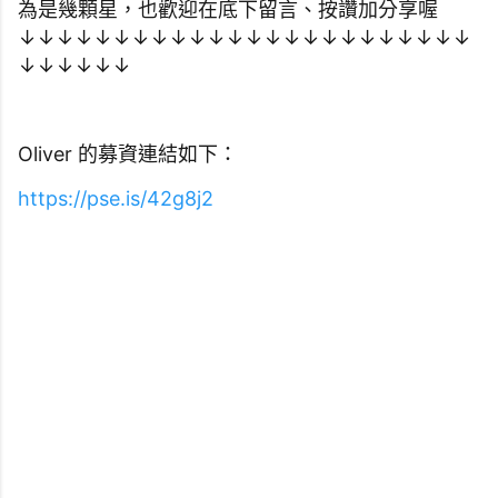
為是幾顆星，也歡迎在底下留言、按讚加分享喔
↓
↓
↓
↓
↓
↓
↓
↓
↓
↓
↓
↓
↓
↓
↓
↓
↓
↓
↓
↓
↓
↓
↓
↓
↓
↓
↓
↓
↓
↓
Oliver 的募資連結如下：
https://pse.is/42g8j2