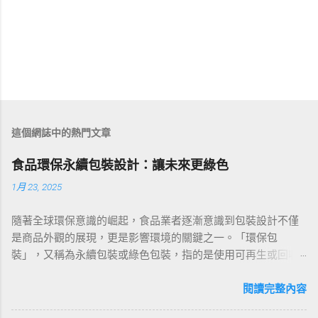
這個網誌中的熱門文章
食品環保永續包裝設計：讓未來更綠色
1月 23, 2025
隨著全球環保意識的崛起，食品業者逐漸意識到包裝設計不僅
是商品外觀的展現，更是影響環境的關鍵之一。「環保包
裝」，又稱為永續包裝或綠色包裝，指的是使用可再生或回收
材料製成的包裝，其製造過程中能源消耗最小，並優先使用風
能、水力和太陽能等潔淨能源。本文將透過環保包裝案例、法
閱讀完整內容
規、設計趨勢及實用建議，全面剖析食品業在環保永續包裝上