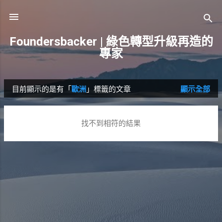
跳到主要內容
Foundersbacker | 綠色轉型升級再造的
專家
目前顯示的是有「
歐洲
」標籤的文章
顯示全部
發
表
找不到相符的結果
文
章