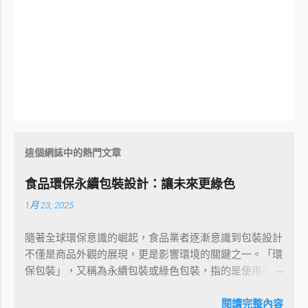
這個網誌中的熱門文章
食品環保永續包裝設計：讓未來更綠色
1月 23, 2025
隨著全球環保意識的崛起，食品業者逐漸意識到包裝設計
不僅是商品外觀的展現，更是影響環境的關鍵之一。「環
保包裝」，又稱為永續包裝或綠色包裝，指的是使用可再
生或回收材料製成的包裝，其製造過程中能源消耗最小，
並優先使用風能、水力和太陽能等潔淨能源。本文將透過
閱讀完整內容