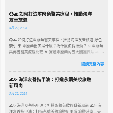
環保包裝案例、法規、設計趨勢及實用建議，全面剖析食
品業在環保永續包裝上的創新與挑戰。 環保包裝的定義
♻️🌊 如何打造零廢棄醫美療程，推動海洋
與核心價值 環保包裝不僅是「可回收」的代名詞，它還
友善旅遊
包括以下核心價值： 材質選擇 ：優先使用生物基材料，
3月 22, 2025
如竹纖維、甘蔗渣和咖啡渣等，替代塑料。 製造過程 ：
減少能源消耗，降低污染排放。 設計創意 ：結合美感與
♻️🌊 如何打造零廢棄醫美療程，推動海洋友善旅遊 綠色
功能性，提升消費者對環保的認同感。 案例分析 ： 例如
索引 🌍 零廢棄醫美是什麼？為什麼值得推動？ ✨ 零廢棄
英國品客薯片的可回收包裝，採用耐用且可回收的紙質材
與傳統醫美療程比較 🌟 實踐零廢棄的五大關鍵做法 🌊 推
料，展示了如何以創新材質挑戰傳統塑料包裝的地位。
動海洋友善旅遊的策略 🛋‍♀️ 零廢棄醫美如何吸引環保旅
環保包材法規的推動力 環保包材的發展背後，國際和地
客？ 📊 市場趨勢與案例分享 ❓ FAQ 常見問題 🌍 零廢棄
閱讀完整內容
方法規起到了重要推動作用： 歐盟法規 ：到2030年，所
醫美是什麼？為什麼值得推動？ 零廢棄醫美，意指在提
有塑料包裝須達到可重複使用或可回收標準。 台灣政策
供醫美療程的全流程中，致力於減少一次性用品的使用、
：推動減塑法規，鼓勵商家使用可堆肥或可再利用的包
🌊✨ 海洋友善指甲油：打造永續美妝旅遊
降低碳足跡、推動可重複使用與可回收材料，並與供應商
裝。 美國新興州法 ：如加州要求食品和飲料業採用至少
新風尚
合作實現永續採購。這不僅僅是一種環保行動，更是企業
30%的回收材料。 環保包裝設計的趨勢與創新 現代環保
3月 22, 2025
對永續旅遊與責任醫療的承諾。 面對全球旅遊回溫，許
包裝設計朝著多元化、智能化方向發展，以下列出幾個關
多旅客開始重視環境影響，選擇更具責任感的服務供應
鍵趨勢： 1. 植物基與可分解包裝 植物基材料如竹子、甘
🌊✨ 海洋友善指甲油：打造永續美妝旅遊新風尚 🌊✨ 海
者。結合海洋友善旅遊的零廢棄醫美療程，能提供消費者
蔗纖維，已被廣泛應用於食品包裝盒的設計，能快速分解
洋友善指甲油：打造永續美妝旅遊新風尚 旅遊時塗上美
安全、舒適且無愧於自然的療程體驗，同時為品牌建立綠