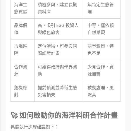
海洋生
積極參與，建立長期
無特定生態管
態貢獻
資料庫
理
品牌價
高，吸引 ESG 投資人
中等，僅依賴
值
與綠色旅客
自然景觀
市場區
定位清晰，可參與國
競爭激烈，特
隔
際認證計畫
色不足
合作資
可獲得政府與學界資
少見合作，資
源
助
源自籌
危機應
提前偵測並降低生態
被動處理，風
對
災害損失
險高
🚀 如何啟動你的海洋科研合作計畫
具體執行步驟建議如下：