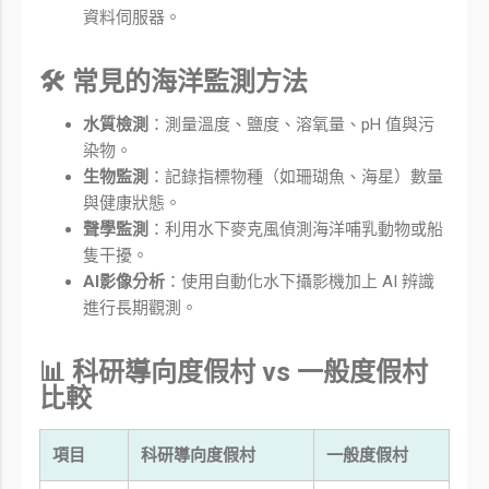
資料伺服器。
🛠️ 常見的海洋監測方法
水質檢測
：測量溫度、鹽度、溶氧量、pH 值與污
染物。
生物監測
：記錄指標物種（如珊瑚魚、海星）數量
與健康狀態。
聲學監測
：利用水下麥克風偵測海洋哺乳動物或船
隻干擾。
AI影像分析
：使用自動化水下攝影機加上 AI 辨識
進行長期觀測。
📊 科研導向度假村 vs 一般度假村
比較
項目
科研導向度假村
一般度假村