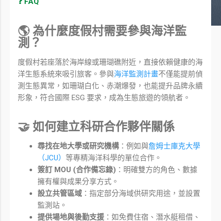
❓ FAQ
🌎 為什麼度假村需要參與海洋監
測？
度假村若座落於海岸線或珊瑚礁附近，直接依賴健康的海
洋生態系統來吸引旅客。參與
海洋監測計畫
不僅能提前偵
測生態異常，如珊瑚白化、赤潮爆發，也能提升品牌永續
形象，符合國際 ESG 要求，成為生態旅遊的領航者。
🤝 如何建立科研合作夥伴關係
尋找在地大學或研究機構
：例如與
詹姆士庫克大學
（JCU）
等專精海洋科學的單位合作。
簽訂 MOU (合作備忘錄)
：明確雙方的角色、數據
擁有權與成果分享方式。
設立共管區域
：指定部分海域供研究用途，並設置
監測站。
提供場地與後勤支援
：如免費住宿、潛水艇租借、